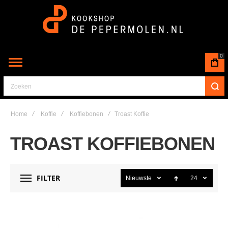
0
Zoeken
Home
Koffie
Koffiebonen
Troast Koffie
TROAST KOFFIEBONEN
FILTER
Nieuwste
24