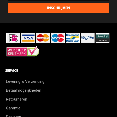
laatste
INSCHRIJVEN
aanbiedingen
als
eerste
SERVICE
Levering & Verzending
Betaalmogelijkheden
Retourneren
Garantie