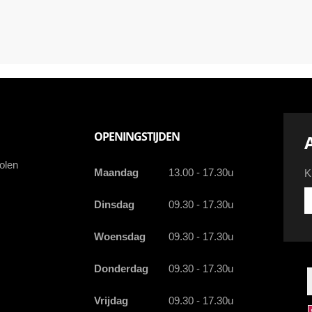
OPENINGSTIJDEN
olen
Maandag
13.00 - 17.30u
K
Kr
Dinsdag
09.30 - 17.30u
d
la
Woensdag
09.30 - 17.30u
a
a
e
Donderdag
09.30 - 17.30u
Vrijdag
09.30 - 17.30u