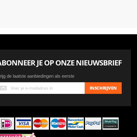
ABONNEER JE OP ONZE NIEUWSBRIEF
rijg de laatste aanbiedingen als eerste
ijg
INSCHRIJVEN
e
atste
anbiedingen
ls
erste