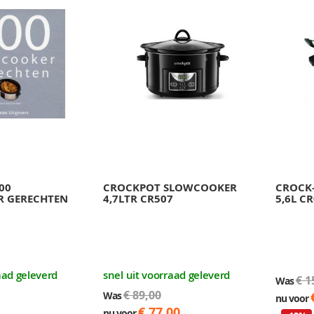
00
CROCKPOT SLOWCOOKER
CROCK
 GERECHTEN
4,7LTR CR507
5,6L C
aad geleverd
snel uit voorraad geleverd
€ 1
Was
€ 89,00
Was
nu voor
€ 77,00
nu voor