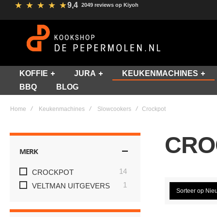
★
★
★
★
★
9,4
2049 reviews op Kiyoh
KOFFIE
JURA
KEUKENMACHINES
BBQ
BLOG
Home
Keukenmachines
Slowcookers
Crockpot
CRO
MERK
items
14
CROCKPOT
item
1
VELTMAN UITGEVERS
Sorteer op
Nie