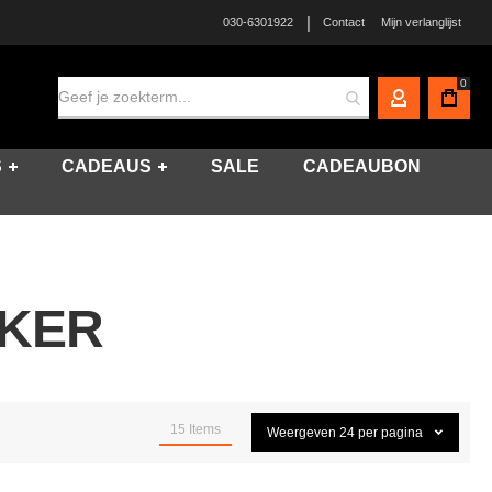
|
030-6301922
Contact
Mijn verlanglijst
0
MIJN ACCO
S
CADEAUS
SALE
CADEAUBON
OKER
15
Items
Weergeven
24
per pagina