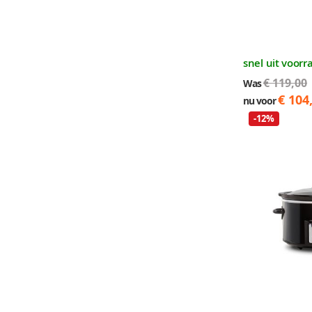
snel uit voorr
€ 119,00
Was
€ 104
nu voor
-12%