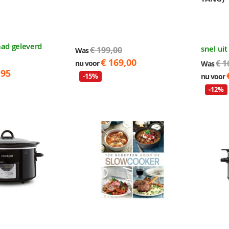
aad geleverd
snel ui
€ 199,00
Was
€ 169,00
€ 1
nu voor
Was
,95
nu voor
-15%
-12%