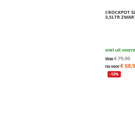
CROCKPOT 
3,5LTR ZWAR
snel uit voorr
€ 79,00
Was
€ 68,
nu voor
-13%