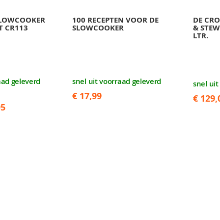
SLOWCOOKER
100 RECEPTEN VOOR DE
DE CRO
T CR113
SLOWCOOKER
& STEW
LTR.
aad geleverd
snel uit voorraad geleverd
snel ui
€ 17,99
€ 129,
95