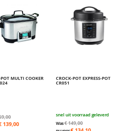
-POT MULTI COOKER
CROCK-POT EXPRESS-POT
R024
CR051
snel uit voorraad geleverd
59,00
€ 149,00
€ 139,00
Was
€ 134,10
nu voor