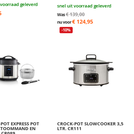
t voorraad geleverd
snel uit voorraad geleverd
5
€ 139,00
Was
€ 124,95
nu voor
-10%
POT EXPRESS POT
CROCK-POT SLOWCOOKER 3,5
 STOOMMAND EN
LTR. CR111
- CR089