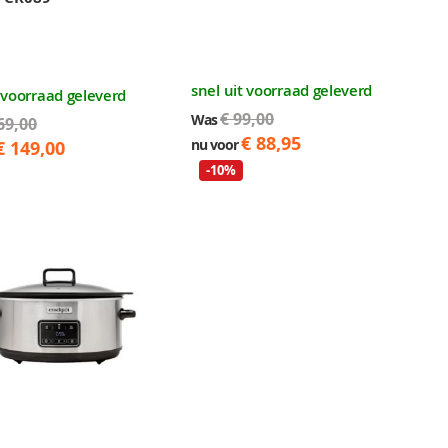
snel uit voorraad geleverd
t voorraad geleverd
€ 99,00
Was
69,00
€ 88,95
nu voor
€ 149,00
-10%