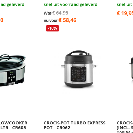
aad geleverd
snel uit voorraad geleverd
snel ui
€ 64,95
€ 19,9
Was
10
€ 58,46
nu voor
-10%
SLOWCOOKER
CROCK-POT TURBO EXPRESS
CROCK-
LTR - CR605
POT - CR062
(INCL.
TANG) 