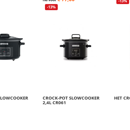
-13%
-13%
SLOWCOOKER
CROCK-POT SLOWCOOKER
HET CR
2,4L CR061