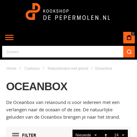
0
Zoeken
Home
Cadeaus
Natuurboxjes met geluid
Oceanbox
OCEANBOX
De Oceanbox van relaxound is voor iedereen met een
verlangen naar de oceaan of de zee. De natuurlijke
geluiden van de Oceanbox brengen je naar het strand.
FILTER
Nieuwste
24