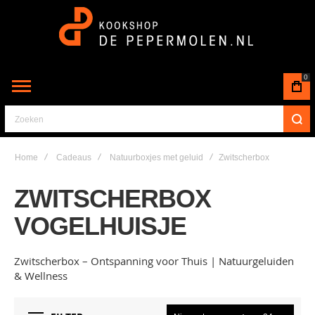
0
Zoeken
Home
Cadeaus
Natuurboxjes met geluid
Zwitscherbox
ZWITSCHERBOX
VOGELHUISJE
Zwitscherbox – Ontspanning voor Thuis | Natuurgeluiden
& Wellness