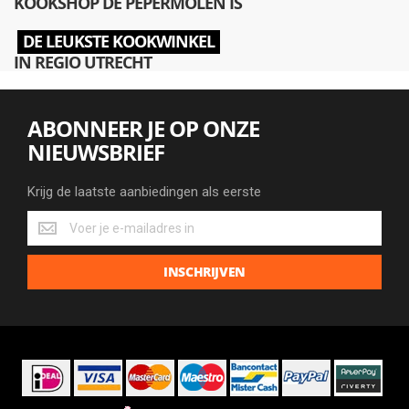
KOOKSHOP DE PEPERMOLEN IS
DE LEUKSTE KOOKWINKEL
IN REGIO UTRECHT
ABONNEER JE OP ONZE
NIEUWSBRIEF
Krijg de laatste aanbiedingen als eerste
Krijg
de
laatste
INSCHRIJVEN
aanbiedingen
als
eerste