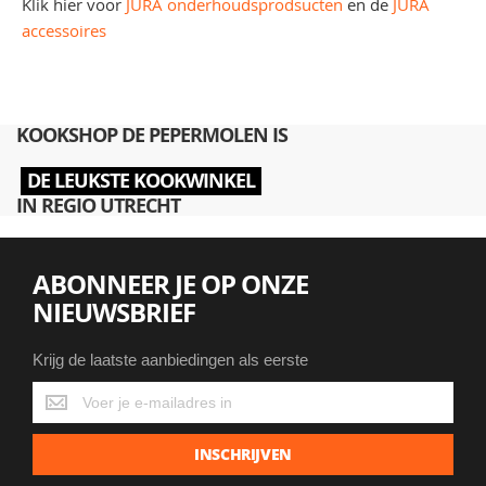
Klik hier voor
JURA onderhoudsprodsucten
en de
JURA
accessoires
KOOKSHOP DE PEPERMOLEN IS
DE LEUKSTE KOOKWINKEL
IN REGIO UTRECHT
ABONNEER JE OP ONZE
NIEUWSBRIEF
Krijg de laatste aanbiedingen als eerste
Krijg
de
laatste
INSCHRIJVEN
aanbiedingen
als