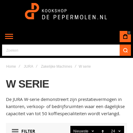
0
Zoeken
Home
JURA
Zakelijke Machines
W serie
W SERIE
De JURA W-serie demonstreert zijn prestatievermogen in
kantoren, verkoop- of bedrijfsruimten waar een dagelijkse
capaciteit van tot 50 koffiespecialiteiten wordt verlangd.
FILTER
Nieuwste
24