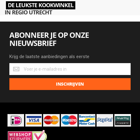
DE LEUKSTE KOOKWINKEL
IN REGIO UTRECHT
ABONNEER JE OP ONZE
NIEUWSBRIEF
Krijg de laatste aanbiedingen als eerste
Krijg
de
laatste
INSCHRIJVEN
aanbiedingen
als
eerste