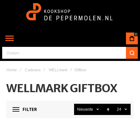
0
Zoeken
Home
Cadeaus
WELLmark
Giftbox
WELLMARK GIFTBOX
FILTER
Nieuwste
24