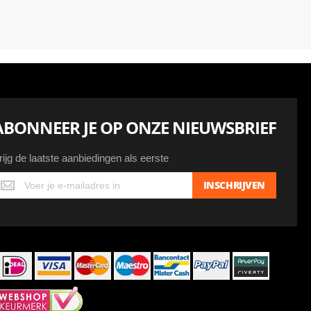
ABONNEER JE OP ONZE NIEUWSBRIEF
rijg de laatste aanbiedingen als eerste
ijg
INSCHRIJVEN
e
atste
anbiedingen
ls
erste