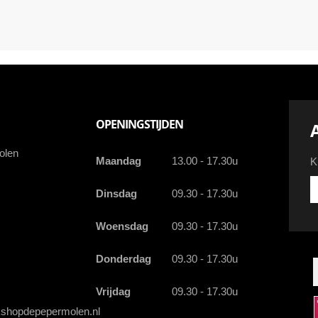
OPENINGSTIJDEN
olen
Maandag
13.00 - 17.30u
K
Kr
Dinsdag
09.30 - 17.30u
d
la
Woensdag
09.30 - 17.30u
a
a
e
Donderdag
09.30 - 17.30u
Vrijdag
09.30 - 17.30u
shopdepepermolen.nl