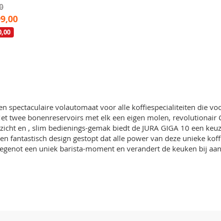
0
99,00
0,00
n spectaculaire volautomaat voor alle koffiespecialiteiten die vo
et twee bonenreservoirs met elk een eigen molen, revolutionair
zicht en , slim bedienings-gemak biedt de JURA GIGA 10 een keuze 
en fantastisch design gestopt dat alle power van deze unieke ko
egenot een uniek barista-moment en verandert de keuken bij aanr