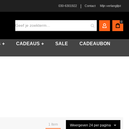
|
030-6301922
Contact
Mijn verlanglijst
0
MIJN ACCO
S
CADEAUS
SALE
CADEAUBON
1
Item
Weergeven
24
per pagina