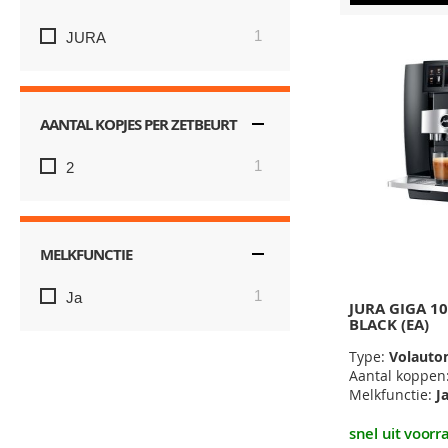
item
1
JURA
AANTAL KOPJES PER ZETBEURT
item
1
2
MELKFUNCTIE
item
1
Ja
JURA GIGA 1
BLACK (EA)
Type:
Volauto
Aantal koppen
Melkfunctie:
J
snel uit voorr