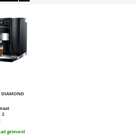
0 DIAMOND
maat
:
2
a
aad geleverd