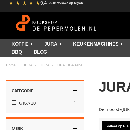
★
★
★
★
★
9,4
2049 reviews op Kiyoh
KOFFIE
JURA
KEUKENMACHINES
BBQ
BLOG
Home
JURA
JURA
JURA GIGA serie
JURA
CATEGORIE
item
1
GIGA 10
De mooiste JUR
Sorteer op
Nie
MERK