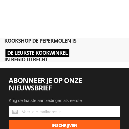
KOOKSHOP DE PEPERMOLEN IS
DE LEUKSTE KOOKWINKEL
IN REGIO UTRECHT
ABONNEER JE OP ONZE
NIEUWSBRIEF
Krijg de laatste aanbiedingen als eerste
Krijg
de
laatste
INSCHRIJVEN
aanbiedingen