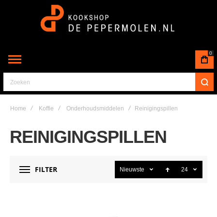
0
Zoeken
Home
Koffie
Onderhoudsmiddelen
Reinigingspillen
REINIGINGSPILLEN
FILTER
Nieuwste
24