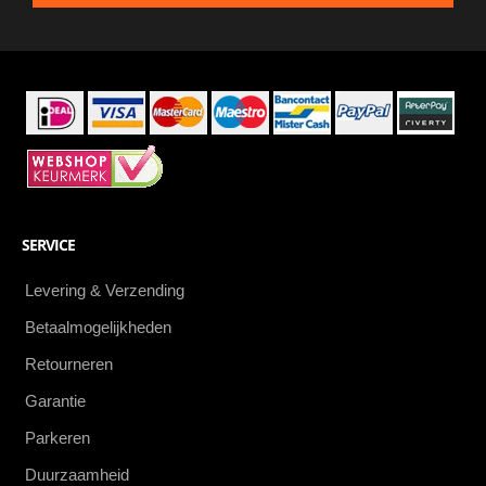
als
eerste
SERVICE
Levering & Verzending
Betaalmogelijkheden
Retourneren
Garantie
Parkeren
Duurzaamheid