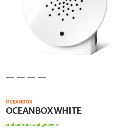
Skip
to
the
OCEANBOX
beginning
OCEANBOX WHITE
of
the
images
snel uit voorraad geleverd
gallery