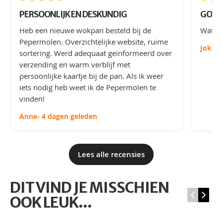
PERSOONLIJK EN DESKUNDIG
GOED
Heb een nieuwe wokpan besteld bij de
Wat le
Pepermolen. Overzichtelijke website, ruime
Joke
-
sortering. Werd adequaat geïnformeerd over
verzending en warm verblijf met
persoonlijke kaartje bij de pan. Als ik weer
iets nodig heb weet ik de Pepermolen te
vinden!
Anne
- 4 dagen geleden
Lees alle recensies
DIT VIND JE MISSCHIEN
‹
›
OOK LEUK...