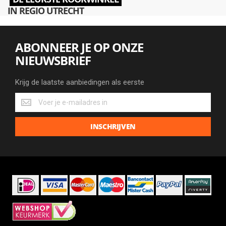
IN REGIO UTRECHT
ABONNEER JE OP ONZE
NIEUWSBRIEF
Krijg de laatste aanbiedingen als eerste
Krijg
de
laatste
INSCHRIJVEN
aanbiedingen
als
eerste