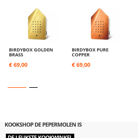
BIRDYBOX GOLDEN
BIRDYBOX PURE
B
BRASS
COPPER
O
€ 69,00
€ 69,00
€
KOOKSHOP DE PEPERMOLEN IS
DE LEUKSTE KOOKWINKEL