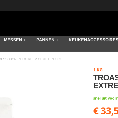
MESSEN
PANNEN
KEUKENACCESSOIRE
RESSOBONEN EXTREEM GENIETEN 1KG
1 KG
TROA
EXTRE
snel uit voor
€ 33,