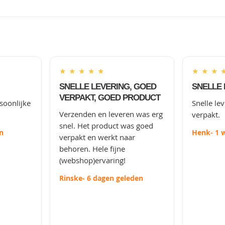
★
★
★
★
★
★
★
★
SNELLE LEVERING, GOED
SNELLE 
VERPAKT, GOED PRODUCT
soonlijke
Snelle le
Verzenden en leveren was erg
verpakt.
snel. Het product was goed
n
Henk
- 1 
verpakt en werkt naar
behoren. Hele fijne
(webshop)ervaring!
Rinske
- 6 dagen geleden