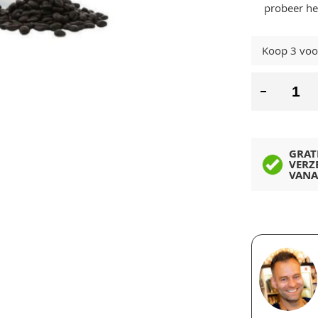
probeer he
Koop 3 vo
GRAT
VERZ
VANA