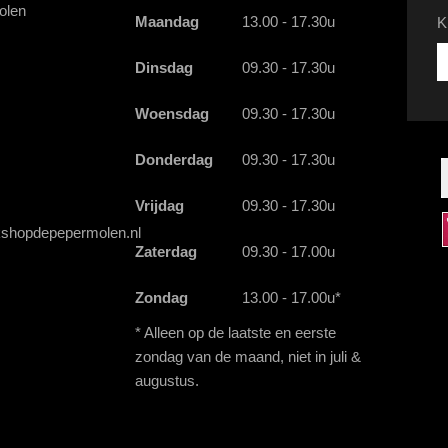
olen
Maandag
13.00 - 17.30u
K
Kr
Dinsdag
09.30 - 17.30u
d
la
Woensdag
09.30 - 17.30u
a
a
e
Donderdag
09.30 - 17.30u
Vrijdag
09.30 - 17.30u
shopdepepermolen.nl
Zaterdag
09.30 - 17.00u
Zondag
13.00 - 17.00u*
* Alleen op de laatste en eerste
zondag van de maand, niet in juli &
augustus.