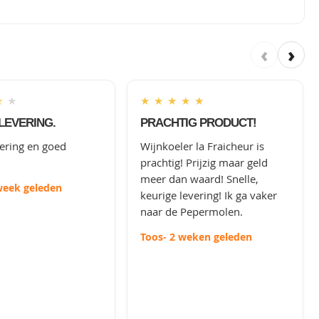
‹
›
★
★
★
★
★
★
★
LEVERING.
PRACHTIG PRODUCT!
vering en goed
Wijnkoeler la Fraicheur is
prachtig! Prijzig maar geld
meer dan waard! Snelle,
week geleden
keurige levering! Ik ga vaker
naar de Pepermolen.
Toos
- 2 weken geleden