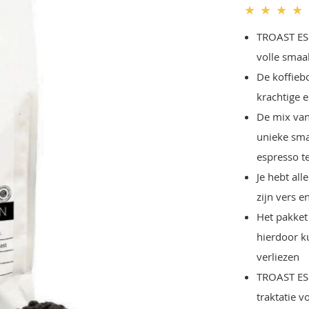
★
★
★
★
TROAST ES
volle smaa
De koffieb
krachtige 
De mix van
unieke sma
espresso t
Je hebt al
zijn vers e
Het pakket
hierdoor k
verliezen
TROAST ES
traktatie v