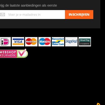
rijg de laatste aanbiedingen als eerste
ijg
INSCHRIJVEN
e
atste
anbiedingen
ls
erste