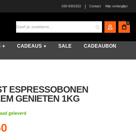
|
030-6301922
Contact
Mijn verlanglijst
0
MIJN ACCO
S
CADEAUS
SALE
CADEAUBON
ST ESPRESSOBONEN
EM GENIETEN 1KG
raad geleverd
50