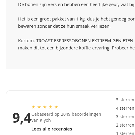
De bonen zijn vers en hebben een heerlijke geur, wat bijd
Het is een groot pakket van 1 kg, dus je hebt genoeg bo
bewaren zonder dat ze hun smaak verliezen.
Kortom, TROAST ESPRESSOBONEN EXTREEM GENIETEN 1KG is
maken dit tot een bijzondere koffie-ervaring. Probeer h
5 sterren
★
★
★
★
★
4 sterren
9,4
Gebaseerd op 2049 beoordelingen
3 sterren
van Kiyoh
2 sterren
Lees alle recensies
1 sterren