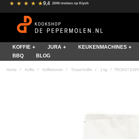
★
★
★
★
★
9,4
2049 reviews op Kiyoh
KOFFIE
JURA
KEUKENMACHINES
BBQ
BLOG
Home
Koffie
Koffiebonen
Troast Koffie
1 kg
TROAST ESP
Skip
to
the
end
of
the
images
gallery