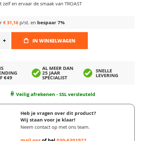
t zelf en ervaar de smaak van TROAST
or
p/st. en
bespaar
7
%
€ 31,16
IN WINKELWAGEN
IS
AL MEER DAN
SNELLE
ENDING
25 JAAR
LEVERING
F €49
SPECIALIST
Veilig afrekenen - SSL versleuteld
Heb je vragen over dit product?
Wij staan voor je klaar!
Neem contact op met ons team.
mail ons
of bel
030-6301922