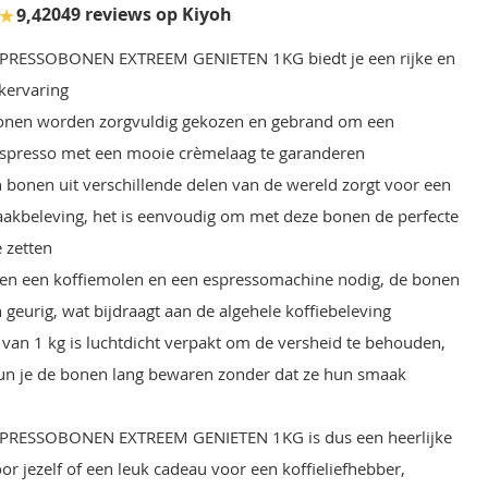
★
2049 reviews op Kiyoh
9,4
PRESSOBONEN EXTREEM GENIETEN 1KG biedt je een rijke en
kervaring
onen worden zorgvuldig gekozen en gebrand om een
espresso met een mooie crèmelaag te garanderen
 bonen uit verschillende delen van de wereld zorgt voor een
akbeleving, het is eenvoudig om met deze bonen de perfecte
e zetten
leen een koffiemolen en een espressomachine nodig, de bonen
n geurig, wat bijdraagt aan de algehele koffiebeleving
 van 1 kg is luchtdicht verpakt om de versheid te behouden,
un je de bonen lang bewaren zonder dat ze hun smaak
PRESSOBONEN EXTREEM GENIETEN 1KG is dus een heerlijke
oor jezelf of een leuk cadeau voor een koffieliefhebber,