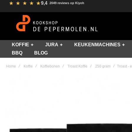
★
★
★
★
★
9,4
2049 reviews op Kiyoh
KOFFIE
JURA
KEUKENMACHINES
BBQ
BLOG
Home
Koffie
Koffiebonen
Troast Koffie
250 gram
Troast -
Skip
to
the
end
of
the
images
gallery