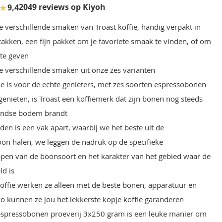
★
2049 reviews op Kiyoh
9,4
e verschillende smaken van Troast koffie, handig verpakt in
akken, een fijn pakket om je favoriete smaak te vinden, of om
 te geven
rie verschillende smaken uit onze zes varianten
fie is voor de echte genieters, met zes soorten espressobonen
genieten, is Troast een koffiemerk dat zijn bonen nog steeds
andse bodem brandt
den is een vak apart, waarbij we het beste uit de
on halen, we leggen de nadruk op de specifieke
pen van de boonsoort en het karakter van het gebied waar de
ld is
 koffie werken ze alleen met de beste bonen, apparatuur en
zo kunnen ze jou het lekkerste kopje koffie garanderen
espressobonen proeverij 3x250 gram is een leuke manier om