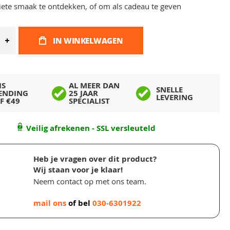
iete smaak te ontdekken, of om als cadeau te geven
IN WINKELWAGEN
IS
AL MEER DAN
SNELLE
ENDING
25 JAAR
LEVERING
F €49
SPECIALIST
Veilig afrekenen - SSL versleuteld
Heb je vragen over dit product?
Wij staan voor je klaar!
Neem contact op met ons team.
mail ons
of bel
030-6301922