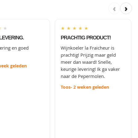
‹
›
★
★
★
★
★
★
★
LEVERING.
PRACHTIG PRODUCT!
vering en goed
Wijnkoeler la Fraicheur is
prachtig! Prijzig maar geld
meer dan waard! Snelle,
week geleden
keurige levering! Ik ga vaker
naar de Pepermolen.
Toos
- 2 weken geleden