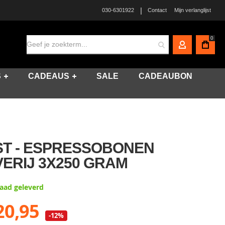
|
030-6301922
Contact
Mijn verlanglijst
0
MIJN ACCO
S
CADEAUS
SALE
CADEAUBON
T - ESPRESSOBONEN
ERIJ 3X250 GRAM
raad geleverd
20,95
-12%