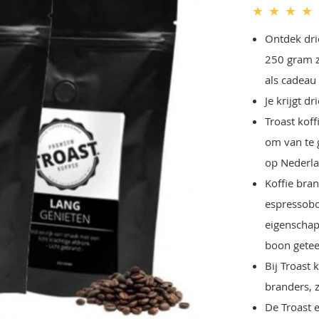
★
★
★
★
Ontdek dri
250 gram z
als cadeau
Je krijgt d
Troast kof
om van te 
op Nederl
Koffie bran
espressobo
eigenschap
boon getee
Bij Troast
branders, 
De Troast 