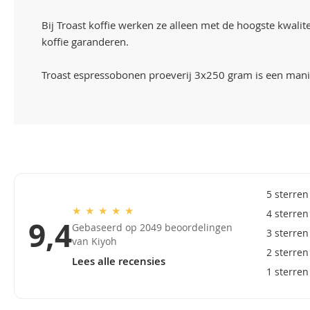
Bij Troast koffie werken ze alleen met de hoogste kwalit
koffie garanderen.
Troast espressobonen proeverij 3x250 gram is een mani
5 sterren
★
★
★
★
★
4 sterren
9,4
Gebaseerd op 2049 beoordelingen
3 sterren
van Kiyoh
2 sterren
Lees alle recensies
1 sterren