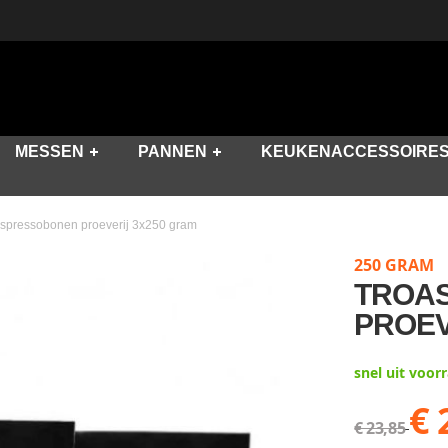
MESSEN
PANNEN
KEUKENACCESSOIRE
 espressobonen proeverij 3x250 gram
250 GRAM
TROAS
PROEV
snel uit voor
€ 
€ 23,85