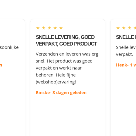
★
★
★
★
★
★
★
★
SNELLE LEVERING, GOED
SNELLE 
VERPAKT, GOED PRODUCT
soonlijke
Snelle le
Verzenden en leveren was erg
verpakt.
snel. Het product was goed
n
Henk
- 1 
verpakt en werkt naar
behoren. Hele fijne
(webshop)ervaring!
Rinske
- 3 dagen geleden