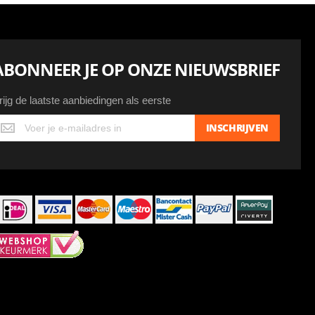
ABONNEER JE OP ONZE NIEUWSBRIEF
rijg de laatste aanbiedingen als eerste
ijg
INSCHRIJVEN
e
atste
anbiedingen
ls
erste