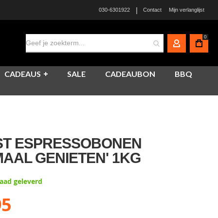
|
030-6301922
Contact
Mijn verlanglijst
0
MIJN ACCO
CADEAUS
SALE
CADEAUBON
BBQ
ST ESPRESSOBONEN
MAAL GENIETEN' 1KG
raad geleverd
95