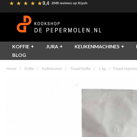
★
★
★
★
★
9,4
2049 reviews op Kiyoh
KOFFIE
JURA
KEUKENMACHINES
BLOG
Home
Koffie
Koffiebonen
Troast Koffie
1 kg
Troast espres
Skip
to
the
end
of
the
images
gallery