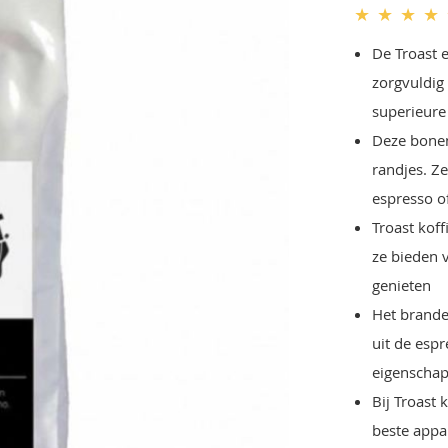
★
★
★
★
De Troast 
zorgvuldi
superieure
Deze bonen
randjes. Ze
espresso o
Troast koff
ze bieden 
genieten
Het branden
uit de esp
eigenschap
Bij Troast 
beste appa