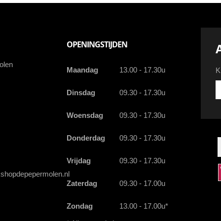
OPENINGSTIJDEN
olen
Maandag
13.00 - 17.30u
K
Kr
Dinsdag
09.30 - 17.30u
d
la
Woensdag
09.30 - 17.30u
a
a
e
Donderdag
09.30 - 17.30u
Vrijdag
09.30 - 17.30u
shopdepepermolen.nl
Zaterdag
09.30 - 17.00u
Zondag
13.00 - 17.00u*