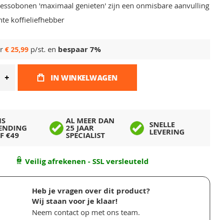
ressobonen 'maximaal genieten' zijn een onmisbare aanvulling
hte koffieliefhebber
or
p/st. en
bespaar
7
%
€ 25,99
IN WINKELWAGEN
IS
AL MEER DAN
SNELLE
ENDING
25 JAAR
LEVERING
F €49
SPECIALIST
Veilig afrekenen - SSL versleuteld
Heb je vragen over dit product?
Wij staan voor je klaar!
Neem contact op met ons team.