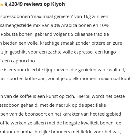
★
2049 reviews op Kiyoh
9,4
espressobonen 'maximaal genieten' van 1kg zijn een
g samengestelde mix van 90% Arabica bonen en 10%
 Robusta bonen, gebrand volgens Siciliaanse traditie
 bieden een volle, krachtige smaak zonder bittere en zure
 zijn geschikt voor een zachte volle espresso, een lungo
f een cappuccino
ie is er voor de echte fijnproevers die genieten van kwaliteit,
vier soorten koffie aan, zodat je op elk moment maximaal kunt
 van de koffie is een kunst op zich. Hierbij wordt het beste
ressoboon gehaald, met de nadruk op de specifieke
pen van de boonsoort en het karakter van het teeltgebied
koffie werken ze alleen met de hoogste kwaliteit bonen, de
ratuur en ambachtelijke branders met liefde voor het vak,