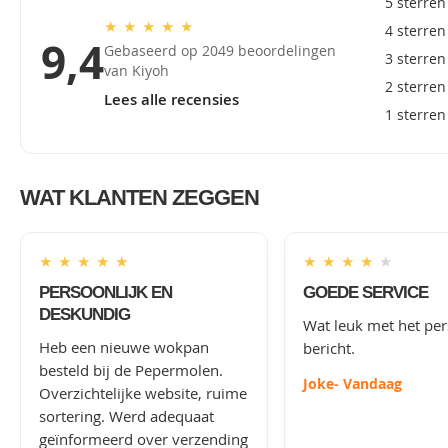
5 sterren
★
★
★
★
★
4 sterren
9,4
Gebaseerd op 2049 beoordelingen
3 sterren
van Kiyoh
2 sterren
Lees alle recensies
1 sterren
WAT KLANTEN ZEGGEN
★
★
★
★
★
★
★
★
★
★
PERSOONLIJK EN
GOEDE SERVICE
DESKUNDIG
Wat leuk met het per
Heb een nieuwe wokpan
bericht.
besteld bij de Pepermolen.
Joke
- Vandaag
Overzichtelijke website, ruime
sortering. Werd adequaat
geïnformeerd over verzending