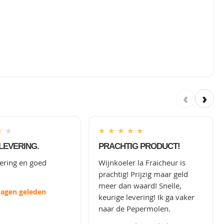
‹
›
★
★
★
★
★
★
★
LEVERING.
PRACHTIG PRODUCT!
vering en goed
Wijnkoeler la Fraicheur is
prachtig! Prijzig maar geld
meer dan waard! Snelle,
dagen geleden
keurige levering! Ik ga vaker
naar de Pepermolen.