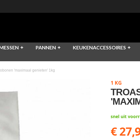
MESSEN
PANNEN
KEUKENACCESSOIRES
sobonen 'maximaal genieten' 1kg
1 KG
TROA
'MAXI
snel uit voor
€ 27,