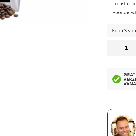
Troast esp
voor de ec
Koop 3 vo
GRAT
VERZ
VANA