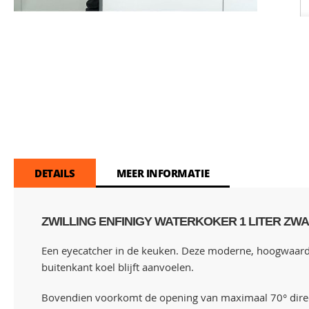
Skip
to
the
beginning
of
the
images
gallery
DETAILS
MEER INFORMATIE
ZWILLING ENFINIGY WATERKOKER 1 LITER ZW
Een eyecatcher in de keuken. Deze moderne, hoogwaardi
buitenkant koel blijft aanvoelen.
Bovendien voorkomt de opening van maximaal 70° direct 