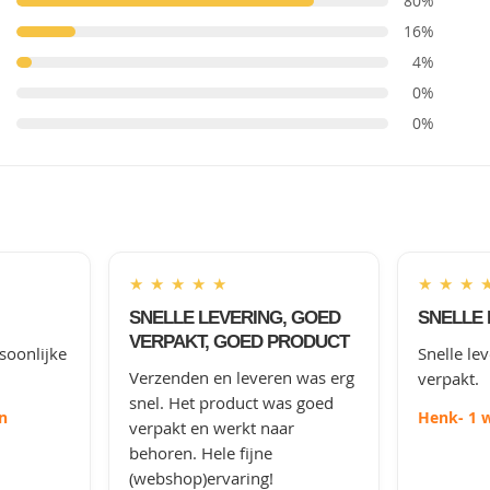
80%
16%
4%
0%
0%
★
★
★
★
★
★
★
★
SNELLE LEVERING, GOED
SNELLE 
VERPAKT, GOED PRODUCT
soonlijke
Snelle le
Verzenden en leveren was erg
verpakt.
snel. Het product was goed
n
Henk
- 1 
verpakt en werkt naar
behoren. Hele fijne
(webshop)ervaring!