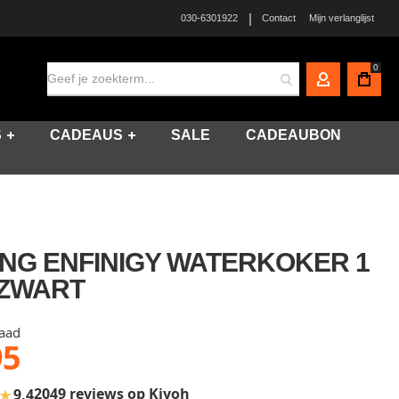
|
030-6301922
Contact
Mijn verlanglijst
0
MIJN ACCO
S
CADEAUS
SALE
CADEAUBON
ING ENFINIGY WATERKOKER 1
 ZWART
raad
95
★
2049 reviews op Kiyoh
9,4