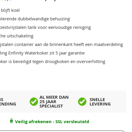
blijft koel
olerende dubbelwandige behuizing
oestvrijstalen tank voor eenvoudige reiniging
he uitschakeling
ijstalen container aan de binnenkant heeft een maatverdeling
ing Enfinity Waterkoker zit 5 jaar garantie
ker is beveiligd tegen droogkoken en oververhitting
AL MEER DAN
IS
SNELLE
25 JAAR
ENDING
LEVERING
SPECIALIST
Veilig afrekenen - SSL versleuteld