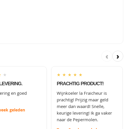
‹
›
★
★
★
★
★
★
★
LEVERING.
PRACHTIG PRODUCT!
vering en goed
Wijnkoeler la Fraicheur is
prachtig! Prijzig maar geld
meer dan waard! Snelle,
week geleden
keurige levering! Ik ga vaker
naar de Pepermolen.