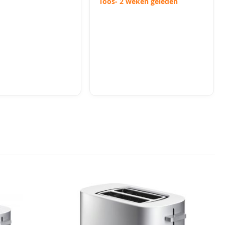
Toos
- 2 weken geleden