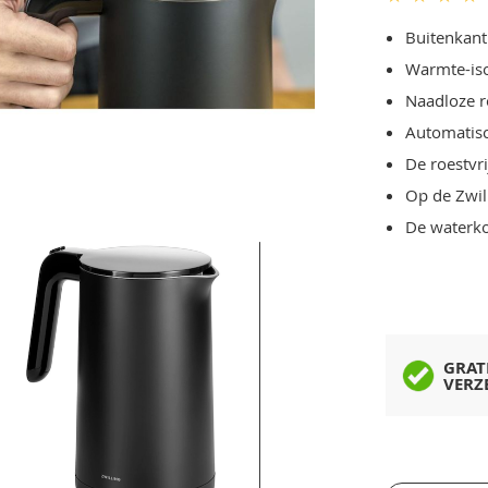
Buitenkant 
Warmte-is
Naadloze r
Automatisc
De roestvr
Op de Zwill
De waterko
GRAT
VERZ