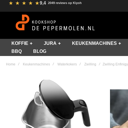
★
★
★
★
★
9,4
2049 reviews op Kiyoh
KOFFIE
JURA
KEUKENMACHINES
BBQ
BLOG
Home
Keukenmachines
Waterkokers
Zwilling
Zwilling Enfinig
Skip
to
the
end
of
the
images
gallery