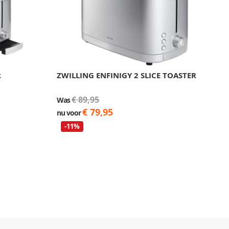
R
ZWILLING ENFINIGY 2 SLICE TOASTER
Z
Z
€ 89,95
€
Was
€ 79,95
nu voor
-11%