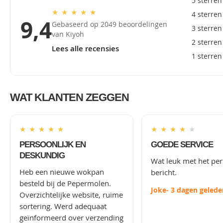
5 sterren
★
★
★
★
★
4 sterren
9,4
Gebaseerd op 2049 beoordelingen
3 sterren
van Kiyoh
2 sterren
Lees alle recensies
1 sterren
WAT KLANTEN ZEGGEN
★
★
★
★
★
★
★
★
★
★
PERSOONLIJK EN
GOEDE SERVICE
DESKUNDIG
Wat leuk met het per
Heb een nieuwe wokpan
bericht.
besteld bij de Pepermolen.
Joke
- 3 dagen gelede
Overzichtelijke website, ruime
sortering. Werd adequaat
geïnformeerd over verzending