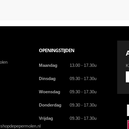
OPENINGSTIJDEN
olen
Maandag
13.00 - 17.30u
K
Kr
Dinsdag
09.30 - 17.30u
d
la
Woensdag
09.30 - 17.30u
a
a
e
Donderdag
09.30 - 17.30u
Vrijdag
09.30 - 17.30u
shopdepepermolen.nl