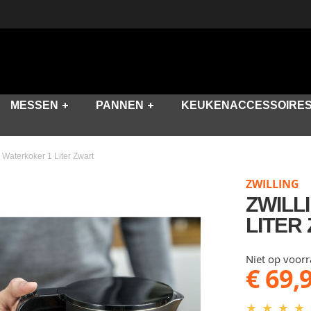
MESSEN
PANNEN
KEUKENACCESSOIRE
y Waterkoker 1 Liter Zwart
ZWILLING
ZWILL
LITER
Niet op voor
€ 69,
★
★
★
★