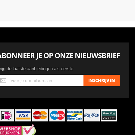
ABONNEER JE OP ONZE NIEUWSBRIEF
rijg de laatste aanbiedingen als eerste
ijg
INSCHRIJVEN
e
atste
anbiedingen
ls
erste