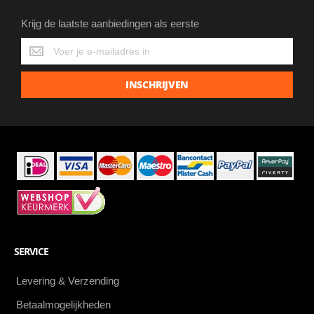
Krijg de laatste aanbiedingen als eerste
Krijg
de
laatste
INSCHRIJVEN
aanbiedingen
als
eerste
SERVICE
Levering & Verzending
Betaalmogelijkheden