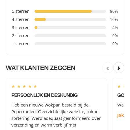
5 sterren
80%
4 sterren
16%
3 sterren
4%
2 sterren
0%
1 sterren
0%
‹
›
WAT KLANTEN ZEGGEN
★
★
★
★
★
★
★
PERSOONLIJK EN DESKUNDIG
GOED
Heb een nieuwe wokpan besteld bij de
Wat le
Pepermolen. Overzichtelijke website, ruime
Joke
-
sortering. Werd adequaat geïnformeerd over
verzending en warm verblijf met