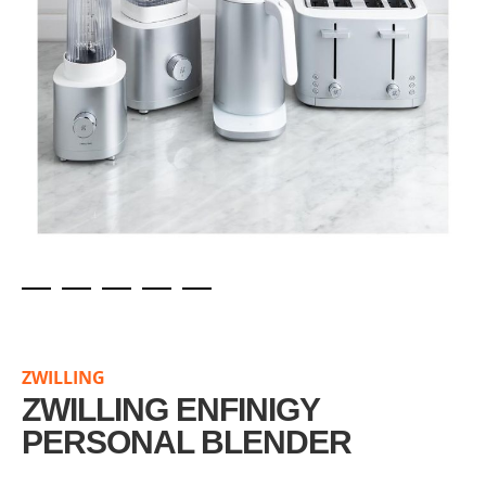
Skip
to
the
ZWILLING
beginning
of
ZWILLING ENFINIGY
the
PERSONAL BLENDER
images
gallery