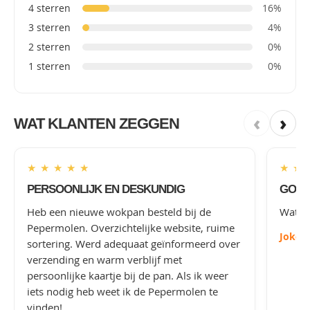
4 sterren
16%
3 sterren
4%
2 sterren
0%
1 sterren
0%
‹
›
WAT KLANTEN ZEGGEN
★
★
★
★
★
★
★
PERSOONLIJK EN DESKUNDIG
GOED
Heb een nieuwe wokpan besteld bij de
Wat le
Pepermolen. Overzichtelijke website, ruime
Joke
-
sortering. Werd adequaat geïnformeerd over
verzending en warm verblijf met
persoonlijke kaartje bij de pan. Als ik weer
iets nodig heb weet ik de Pepermolen te
vinden!