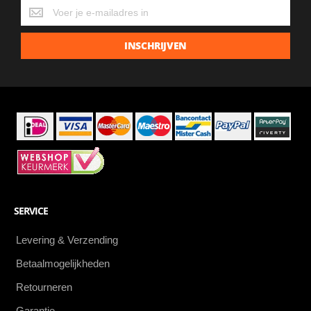
Krijg
de
laatste
INSCHRIJVEN
aanbiedingen
als
eerste
SERVICE
Levering & Verzending
Betaalmogelijkheden
Retourneren
Garantie