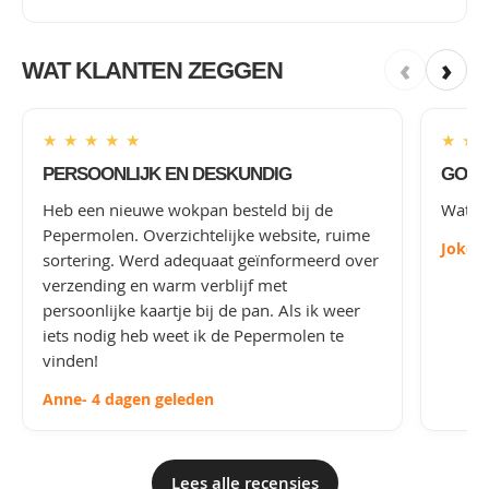
‹
›
WAT KLANTEN ZEGGEN
★
★
★
★
★
★
★
PERSOONLIJK EN DESKUNDIG
GOED
Heb een nieuwe wokpan besteld bij de
Wat le
Pepermolen. Overzichtelijke website, ruime
Joke
-
sortering. Werd adequaat geïnformeerd over
verzending en warm verblijf met
persoonlijke kaartje bij de pan. Als ik weer
iets nodig heb weet ik de Pepermolen te
vinden!
Anne
- 4 dagen geleden
Lees alle recensies