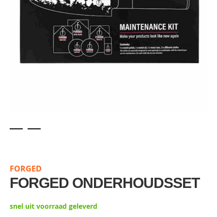
Skip
to
the
FORGED
beginning
of
FORGED ONDERHOUDSSET
the
images
snel uit voorraad geleverd
gallery