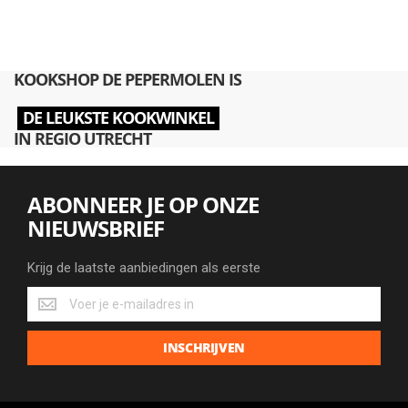
KOOKSHOP DE PEPERMOLEN IS
DE LEUKSTE KOOKWINKEL
IN REGIO UTRECHT
ABONNEER JE OP ONZE
NIEUWSBRIEF
Krijg de laatste aanbiedingen als eerste
Krijg
de
laatste
INSCHRIJVEN
aanbiedingen
als
eerste