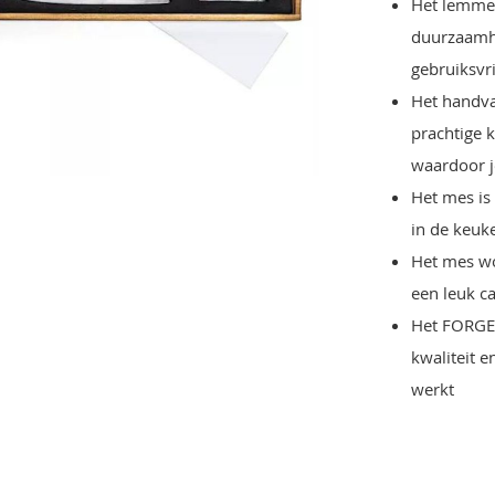
Het lemmet
duurzaamhei
gebruiksvr
Het handva
prachtige k
waardoor j
Het mes is
in de keuke
Het mes wo
een leuk c
Het FORGED
kwaliteit e
werkt