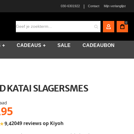
|
030-6301922
Contact
Mijn verlanglijst
0
MIJN ACCO
S
CADEAUS
SALE
CADEAUBON
D KATAI SLAGERSMES
raad
,95
★
2049 reviews op Kiyoh
9,4