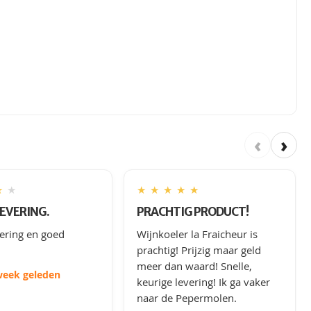
‹
›
★
★
★
★
★
★
★
LEVERING.
PRACHTIG PRODUCT!
vering en goed
Wijnkoeler la Fraicheur is
prachtig! Prijzig maar geld
meer dan waard! Snelle,
week geleden
keurige levering! Ik ga vaker
naar de Pepermolen.