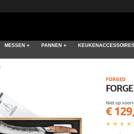
MESSEN
PANNEN
KEUKENACCESSOIRE
S
FORGED
FORGE
Niet op voor
€ 129
★
★
★
★