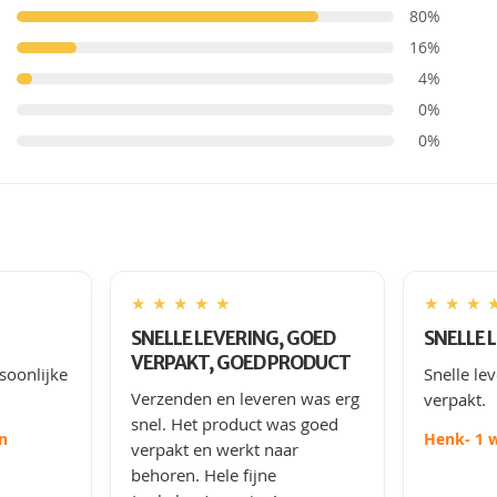
80%
16%
4%
0%
0%
★
★
★
★
★
★
★
★
SNELLE LEVERING, GOED
SNELLE 
VERPAKT, GOED PRODUCT
soonlijke
Snelle le
Verzenden en leveren was erg
verpakt.
snel. Het product was goed
n
Henk
- 1 
verpakt en werkt naar
behoren. Hele fijne