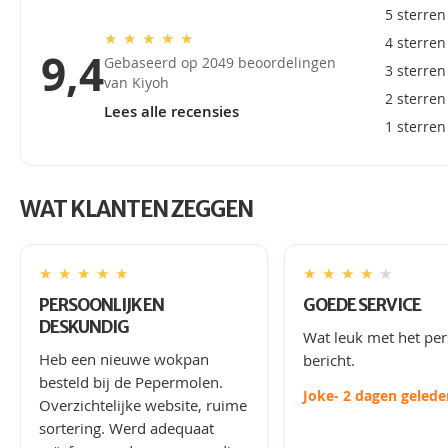
5 sterren
★
★
★
★
★
4 sterren
9,4
Gebaseerd op 2049 beoordelingen
3 sterren
van Kiyoh
2 sterren
Lees alle recensies
1 sterren
WAT KLANTEN ZEGGEN
★
★
★
★
★
★
★
★
★
★
PERSOONLIJK EN
GOEDE SERVICE
DESKUNDIG
Wat leuk met het per
Heb een nieuwe wokpan
bericht.
besteld bij de Pepermolen.
Joke
- 2 dagen gelede
Overzichtelijke website, ruime
sortering. Werd adequaat