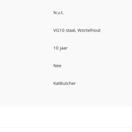
N.v.t.
VG10 staal, Wortelhout
10 jaar
Nee
KatButcher