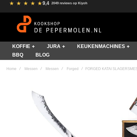
★
★
★
★
★
9,4
2049 reviews op Kiyoh
KOFFIE
JURA
KEUKENMACHINES
BBQ
BLOG
Home
Messen
Messen
Forged
FORGED KATAI SLAGERSME
Skip
to
the
end
of
the
images
gallery