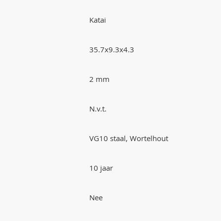
Katai
35.7x9.3x4.3
2 mm
N.v.t.
VG10 staal, Wortelhout
10 jaar
Nee