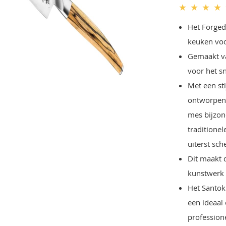
★
★
★
★
Het Forged
keuken voo
Gemaakt van
voor het sn
Met een st
ontworpen 
mes bijzon
traditione
uiterst sc
Dit maakt 
kunstwerk 
Het Santok
een ideaal
professione