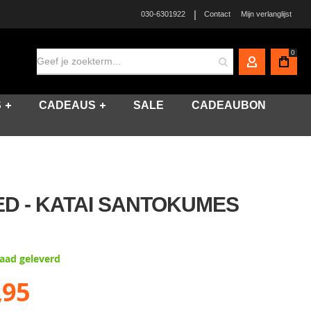
|
030-6301922
Contact
Mijn verlanglijst
0
MIJN ACCO
S
CADEAUS
SALE
CADEAUBON
D - KATAI SANTOKUMES
raad geleverd
,95