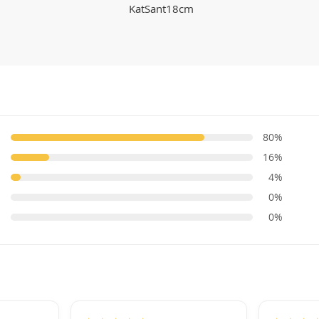
KatSant18cm
80%
16%
4%
0%
0%