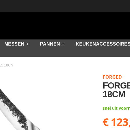
MESSEN
PANNEN
KEUKENACCESSOIRE
ES 18CM
FORGED
FORGE
18CM
snel uit voor
€ 123