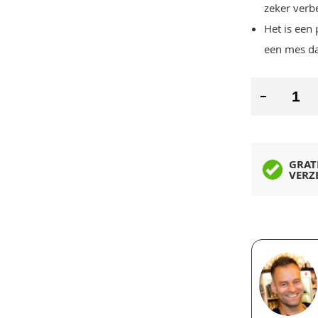
zeker verb
Het is een 
een mes dat
GRAT
VERZ