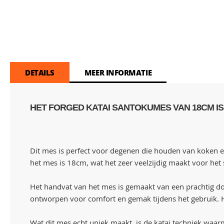
DETAILS
MEER INFORMATIE
HET FORGED KATAI SANTOKUMES VAN 18CM IS 
Dit mes is perfect voor degenen die houden van koken en
het mes is 18cm, wat het zeer veelzijdig maakt voor het 
Het handvat van het mes is gemaakt van een prachtig don
ontworpen voor comfort en gemak tijdens het gebruik. Hi
Wat dit mes echt uniek maakt, is de katai techniek waar