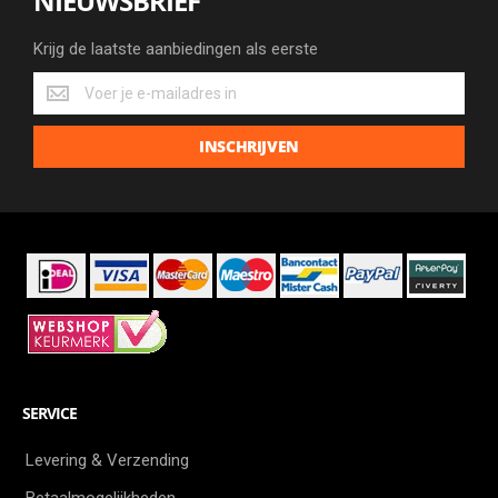
NIEUWSBRIEF
Krijg de laatste aanbiedingen als eerste
Krijg
de
laatste
INSCHRIJVEN
aanbiedingen
als
eerste
SERVICE
Levering & Verzending
Betaalmogelijkheden