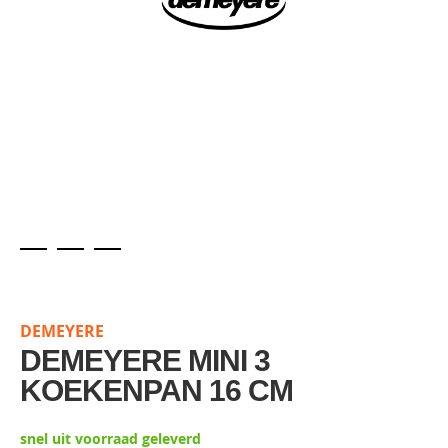
Skip
to
the
DEMEYERE
beginning
of
DEMEYERE MINI 3
the
KOEKENPAN 16 CM
images
gallery
snel uit voorraad geleverd