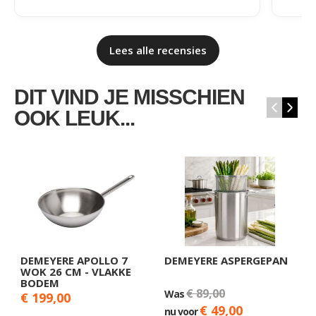
Lees alle recensies
DIT VIND JE MISSCHIEN
‹
›
OOK LEUK...
DEMEYERE APOLLO 7
DEMEYERE ASPERGEPAN
D
WOK 26 CM - VLAKKE
C
BODEM
2
€ 89,00
Was
€ 199,00
€
€ 49,00
nu voor