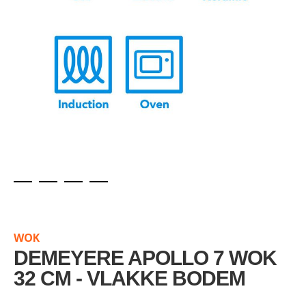
Skip
to
the
WOK
beginning
of
DEMEYERE APOLLO 7 WOK
the
32 CM - VLAKKE BODEM
images
gallery