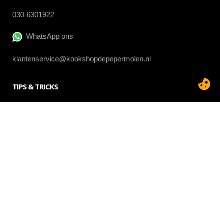
030-6301922
WhatsApp ons
klantenservice@kookshopdepepermolen.nl
TIPS & TRICKS
OPENINGSTIJDEN
Maandag
13.00 - 17.30u
Dinsdag
09.30 - 17.30u
Woensdag
09.30 - 17.30u
Donderdag
09.30 - 17.30u
Vrijdag
09.30 - 17.30u