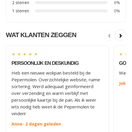
2 sterren
0%
1 sterren
0%
‹
›
WAT KLANTEN ZEGGEN
★
★
★
★
★
★
★
PERSOONLIJK EN DESKUNDIG
GOED
Heb een nieuwe wokpan besteld bij de
Wat le
Pepermolen. Overzichtelijke website, ruime
Joke
-
sortering. Werd adequaat geïnformeerd
over verzending en warm verblijf met
persoonlijke kaartje bij de pan. Als ik weer
iets nodig heb weet ik de Pepermolen te
vinden!
Anne
- 2 dagen geleden