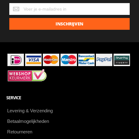
Krijg
de
laatste
INSCHRIJVEN
aanbiedingen
als
eerste
SERVICE
Levering & Verzending
Betaalmogelijkheden
Retourneren