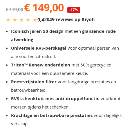
€ 149,00
€ 179,00
-17%
★
★
★
★
★
2049 reviews op Kiyoh
9,4
Iconisch jaren 50 design
met een
glanzende rode
afwerking
.
Universele RVS-perskegel
voor optimaal persen van
alle soorten citrusfruit.
Tritan™ Renew onderdelen
met 50% gerecycled
materiaal voor een duurzamere keuze.
Roestvrijstalen filter
voor langdurige prestaties en
betrouwbaarheid.
RVS schenktuit met anti-druppelfunctie
voorkomt
morsen tijdens het schenken.
Krachtige en betrouwbare prestaties
voor dagelijks
vers sap.