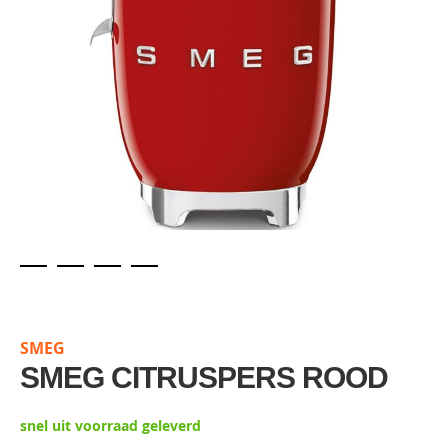
Skip
to
the
SMEG
beginning
of
SMEG CITRUSPERS ROOD
the
images
snel uit voorraad geleverd
gallery