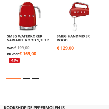
SMEG WATERKOKER
SMEG HANDMIXER
S
VARIABEL ROOD 1,7LTR
ROOD
M
€ 199,00
€ 129,00
Was
W
€ 169,00
nu voor
n
-15%
KOOKSHOP DE PEPERMOLEN IS