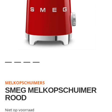
Skip
to
the
MELKOPSCHUIMERS
beginning
of
SMEG MELKOPSCHUIMER
the
ROOD
images
gallery
Niet op voorraad