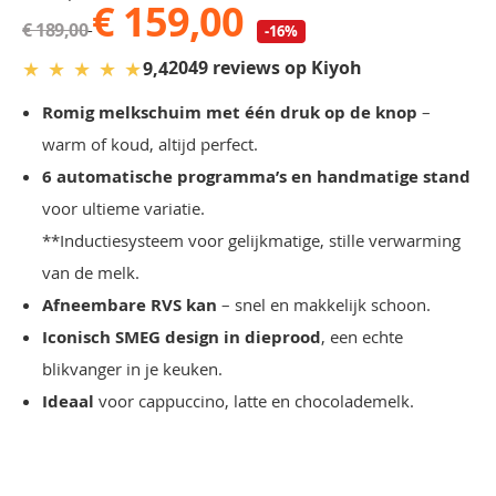
€ 159,00
€ 189,00
-16%
★
★
★
★
★
2049 reviews op Kiyoh
9,4
Romig melkschuim met één druk op de knop
–
warm of koud, altijd perfect.
6 automatische programma’s en handmatige stand
voor ultieme variatie.
**Inductiesysteem voor gelijkmatige, stille verwarming
van de melk.
Afneembare RVS kan
– snel en makkelijk schoon.
Iconisch SMEG design in dieprood
, een echte
blikvanger in je keuken.
Ideaal
voor cappuccino, latte en chocolademelk.