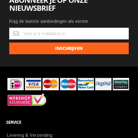
NIEUWSBRIEF
Krijg de laatste aanbiedingen als eerste
Krijg
de
laatste
INSCHRIJVEN
aanbiedingen
als
eerste
SERVICE
Levering & Verzending