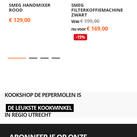
SMEG HANDMIXER
SMEG
S
ROOD
FILTERKOFFIEMACHINE
K
ZWART
€ 129,00
€
€ 199,00
Was
€ 169,00
nu voor
-15%
KOOKSHOP DE PEPERMOLEN IS
DE LEUKSTE KOOKWINKEL
IN REGIO UTRECHT
ABONNEER JE OP ONZE