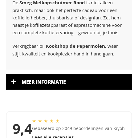
De
Smeg Melkopschuimer Rood
is niet alleen
praktisch, maar ook het perfecte cadeau voor een
koffieliefhebber, thuisbarista of designfan. Zet hem
naast je koffiezetapparaat of espressomachine voor
een complete koffie-ervaring – gewoon bij je thuis.
Verkrijgbaar bij
Kookshop de Pepermolen
, waar
stijl, kwaliteit en kookplezier hand in hand gaan.
MEER INFORMATIE
★
★
★
★
★
9,4
Gebaseerd op 2049 beoordelingen van Kiyoh
Lees alle recensies