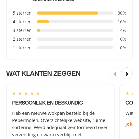
5 sterren
80%
4 sterren
16%
3 sterren
4%
2 sterren
0%
1 sterren
0%
‹
›
WAT KLANTEN ZEGGEN
★
★
★
★
★
★
★
PERSOONLIJK EN DESKUNDIG
GOED
Heb een nieuwe wokpan besteld bij de
Wat le
Pepermolen. Overzichtelijke website, ruime
Joke
-
sortering. Werd adequaat geïnformeerd over
verzending en warm verblijf met