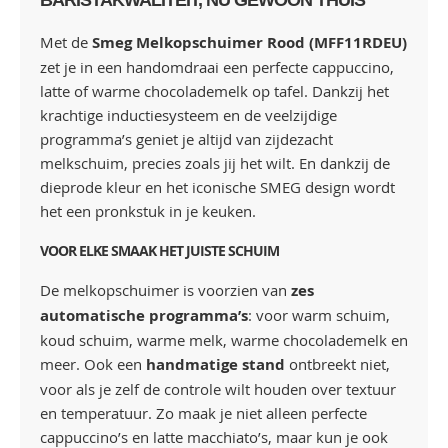
BARISTAKWALITEIT, NU GEWOON THUIS
Met de
Smeg Melkopschuimer Rood (MFF11RDEU)
zet je in een handomdraai een perfecte cappuccino,
latte of warme chocolademelk op tafel. Dankzij het
krachtige inductiesysteem en de veelzijdige
programma’s geniet je altijd van zijdezacht
melkschuim, precies zoals jij het wilt. En dankzij de
dieprode kleur en het iconische SMEG design wordt
het een pronkstuk in je keuken.
VOOR ELKE SMAAK HET JUISTE SCHUIM
De melkopschuimer is voorzien van
zes
automatische programma’s
: voor warm schuim,
koud schuim, warme melk, warme chocolademelk en
meer. Ook een
handmatige stand
ontbreekt niet,
voor als je zelf de controle wilt houden over textuur
en temperatuur. Zo maak je niet alleen perfecte
cappuccino’s en latte macchiato’s, maar kun je ook