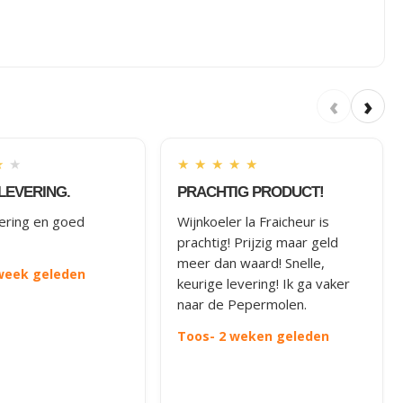
‹
›
★
★
★
★
★
★
★
LEVERING.
PRACHTIG PRODUCT!
vering en goed
Wijnkoeler la Fraicheur is
prachtig! Prijzig maar geld
meer dan waard! Snelle,
 week geleden
keurige levering! Ik ga vaker
naar de Pepermolen.
Toos
- 2 weken geleden