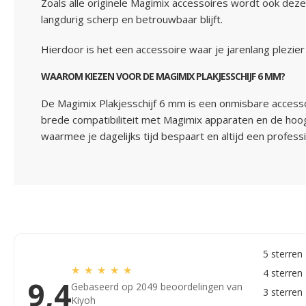
Zoals alle originele Magimix accessoires wordt ook deze
langdurig scherp en betrouwbaar blijft.
Hierdoor is het een accessoire waar je jarenlang plezier
WAAROM KIEZEN VOOR DE MAGIMIX PLAKJESSCHIJF 6 MM?
De Magimix Plakjesschijf 6 mm is een onmisbare accessoir
brede compatibiliteit met Magimix apparaten en de hoogw
waarmee je dagelijks tijd bespaart en altijd een professi
5 sterren
★
★
★
★
★
4 sterren
9,4
Gebaseerd op 2049 beoordelingen van
3 sterren
Kiyoh