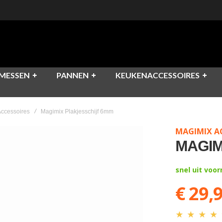
MESSEN
PANNEN
KEUKENACCESSOIRES
ccessoires
Magimix Plakjesschijf 6mm
MAGIMIX A
MAGIM
snel uit voo
€ 29,
★
★
★
★