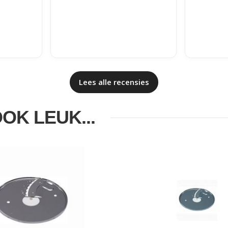
Lees alle recensies
OOK LEUK...