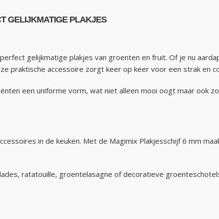
CT GELIJKMATIGE PLAKJES
erfect gelijkmatige plakjes van groenten en fruit. Of je nu aar
ze praktische accessoire zorgt keer op keer voor een strak en co
ediënten een uniforme vorm, wat niet alleen mooi oogt maar ook zo
ccessoires in de keuken. Met de Magimix Plakjesschijf 6 mm maak 
lades, ratatouille, groentelasagne of decoratieve groenteschotels