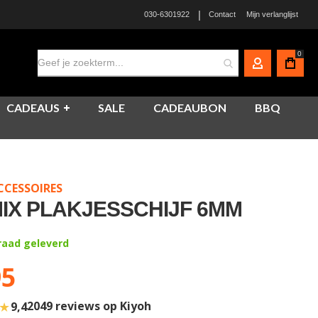
|
030-6301922
Contact
Mijn verlanglijst
0
MIJN ACCO
CADEAUS
SALE
CADEAUBON
BBQ
CCESSOIRES
IX PLAKJESSCHIJF 6MM
rraad geleverd
95
★
2049 reviews op Kiyoh
9,4