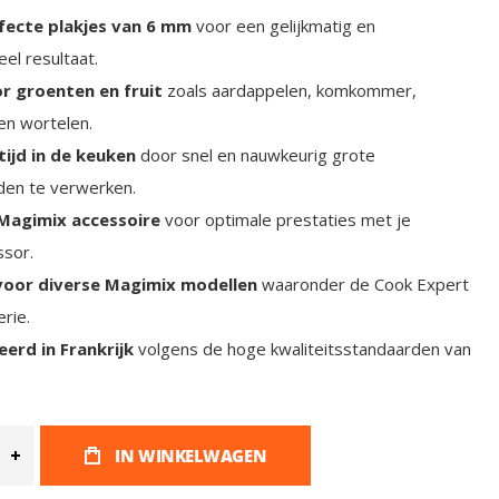
rfecte plakjes van 6 mm
voor een gelijkmatig en
el resultaat.
or groenten en fruit
zoals aardappelen, komkommer,
en wortelen.
tijd in de keuken
door snel en nauwkeurig grote
den te verwerken.
 Magimix accessoire
voor optimale prestaties met je
ssor.
voor diverse Magimix modellen
waaronder de Cook Expert
rie.
erd in Frankrijk
volgens de hoge kwaliteitsstandaarden van
IN WINKELWAGEN