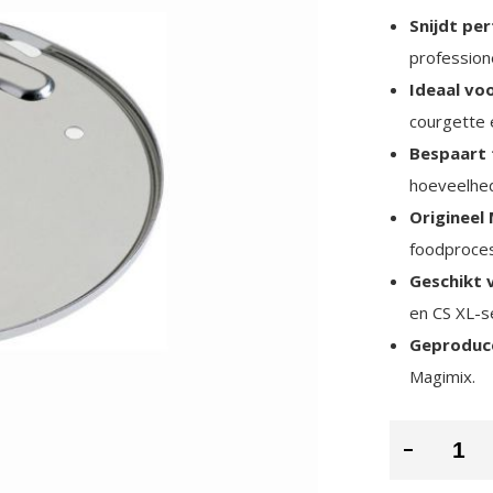
Snijdt pe
professione
Ideaal vo
courgette 
Bespaart 
hoeveelhe
Origineel
foodproce
Geschikt 
en CS XL-se
Geproduce
Magimix.