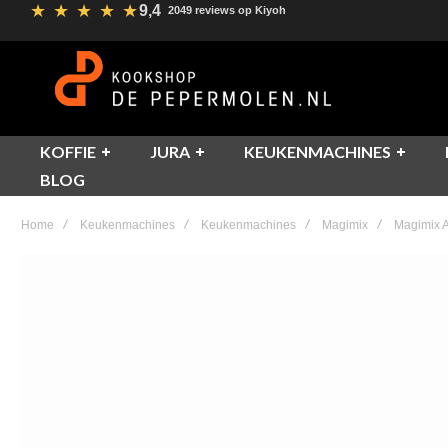
★
★
★
★
★
9,4
2049 reviews op Kiyoh
KOFFIE
JURA
KEUKENMACHINES
BLOG
Home
Keukenmachines
Keukenmachines
Magimix
Magimix A
Skip
to
the
end
of
the
images
gallery