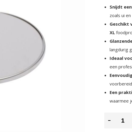
Snijdt ee
zoals ui en
Geschikt 
XL
foodpro
Glanzende
langdurig 
Ideaal vo
een profess
Eenvoudig
voorbereid
Een prakt
waarmee je