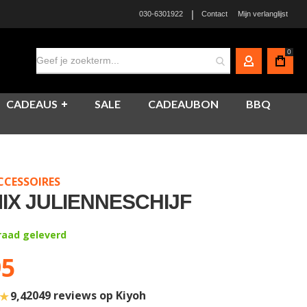
|
030-6301922
Contact
Mijn verlanglijst
0
MIJN ACCO
CADEAUS
SALE
CADEAUBON
BBQ
CCESSOIRES
IX JULIENNESCHIJF
rraad geleverd
95
★
2049 reviews op Kiyoh
9,4