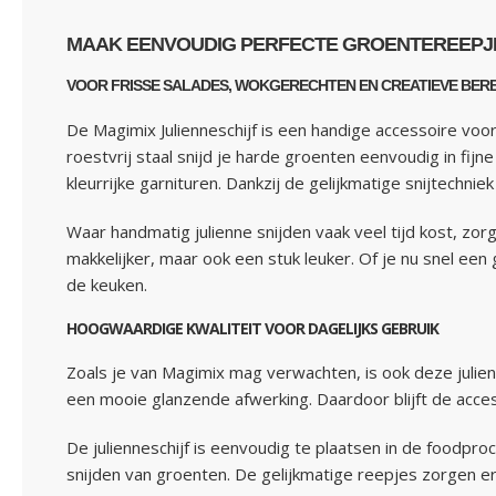
MAAK EENVOUDIG PERFECTE GROENTEREEPJES
VOOR FRISSE SALADES, WOKGERECHTEN EN CREATIEVE BEREI
De Magimix Julienneschijf is een handige accessoire vo
roestvrij staal snijd je harde groenten eenvoudig in fijn
kleurrijke garnituren. Dankzij de gelijkmatige snijtechni
Waar handmatig julienne snijden vaak veel tijd kost, zor
makkelijker, maar ook een stuk leuker. Of je nu snel een 
de keuken.
HOOGWAARDIGE KWALITEIT VOOR DAGELIJKS GEBRUIK
Zoals je van Magimix mag verwachten, is ook deze julienn
een mooie glanzende afwerking. Daardoor blijft de access
De julienneschijf is eenvoudig te plaatsen in de foodproc
snijden van groenten. De gelijkmatige reepjes zorgen er