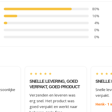
80%
16%
4%
0%
0%
★
★
★
★
★
★
★
★
SNELLE LEVERING, GOED
SNELLE 
VERPAKT, GOED PRODUCT
soonlijke
Snelle le
Verzenden en leveren was
verpakt.
erg snel. Het product was
Henk
- 1
goed verpakt en werkt naar