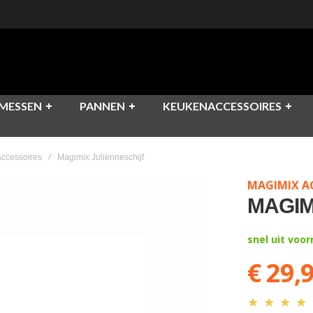
MESSEN
PANNEN
KEUKENACCESSOIRES
ccessoires
Magimix Julienneschijf
MAGIMIX A
MAGIM
snel uit voo
€ 29,
★
★
★
★