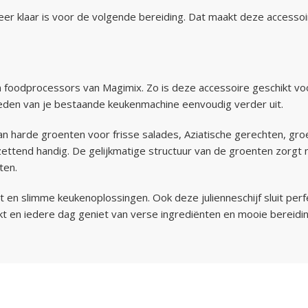
 weer klaar is voor de volgende bereiding. Dat maakt deze accesso
en foodprocessors van Magimix. Zo is deze accessoire geschikt 
eden van je bestaande keukenmachine eenvoudig verder uit.
van harde groenten voor frisse salades, Aziatische gerechten, g
tend handig. De gelijkmatige structuur van de groenten zorgt ni
ten.
en slimme keukenoplossingen. Ook deze julienneschijf sluit perfec
t en iedere dag geniet van verse ingrediënten en mooie bereidi