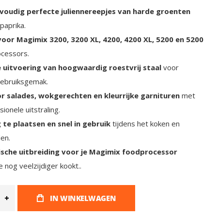
nvoudig perfecte juliennereepjes van harde groenten
 paprika.
voor Magimix 3200, 3200 XL, 4200, 4200 XL, 5200 en 5200
cessors.
 uitvoering van hoogwaardig roestvrij staal
voor
gebruiksgemak.
or salades, wokgerechten en kleurrijke garnituren
met
ionele uitstraling.
 te plaatsen en snel in gebruik
tijdens het koken en
en.
ische uitbreiding voor je Magimix foodprocessor
 nog veelzijdiger kookt..
IN WINKELWAGEN