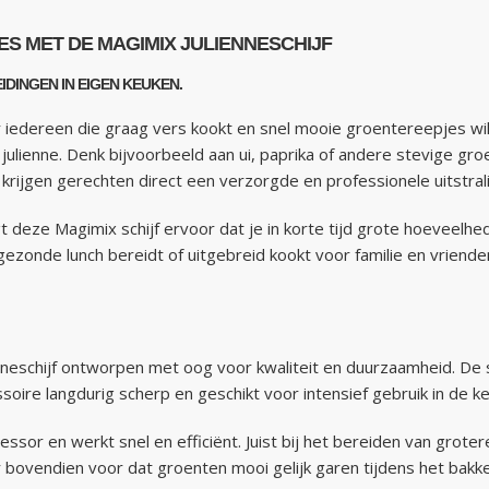
 MET DE MAGIMIX JULIENNESCHIJF
DINGEN IN EIGEN KEUKEN.
or iedereen die graag vers kookt en snel mooie groentereepjes w
e julienne. Denk bijvoorbeeld aan ui, paprika of andere stevige gr
ek krijgen gerechten direct een verzorgde en professionele uitstral
gt deze Magimix schijf ervoor dat je in korte tijd grote hoeveelh
gezonde lunch bereidt of uitgebreid kookt voor familie en vriende
eschijf ontworpen met oog voor kwaliteit en duurzaamheid. De schi
oire langdurig scherp en geschikt voor intensief gebruik in de k
essor en werkt snel en efficiënt. Juist bij het bereiden van groter
 bovendien voor dat groenten mooi gelijk garen tijdens het bakk