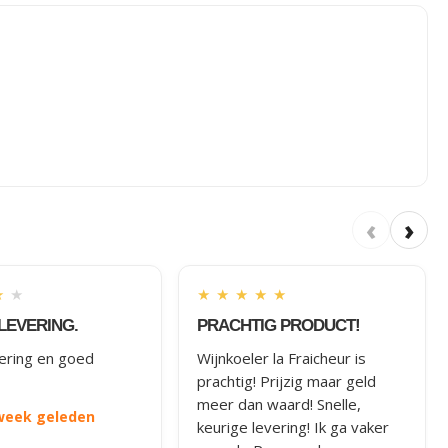
‹
›
★
★
★
★
★
★
★
LEVERING.
PRACHTIG PRODUCT!
vering en goed
Wijnkoeler la Fraicheur is
prachtig! Prijzig maar geld
meer dan waard! Snelle,
 week geleden
keurige levering! Ik ga vaker