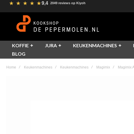
★
★
★
★
★
9,4
2049 reviews op Kiyoh
KOFFIE
JURA
KEUKENMACHINES
BLOG
Home
Keukenmachines
Keukenmachines
Magimix
Magimix A
Skip
to
the
end
of
the
images
gallery