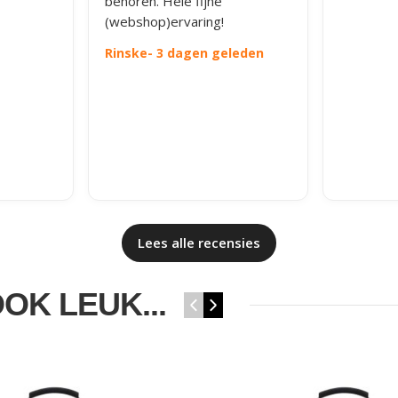
behoren. Hele fijne
(webshop)ervaring!
Rinske
- 3 dagen geleden
Lees alle recensies
OOK LEUK...
‹
›