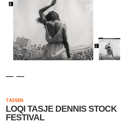
Skip
to
the
TASSEN
beginning
of
LOQI TASJE DENNIS STOCK
the
FESTIVAL
images
gallery