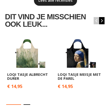
Lees alle recensies
DIT VIND JE MISSCHIEN
‹
›
OOK LEUK...
LOQI TASJE ALBRECHT
LOQI TASJE MEISJE MET
L
DURER
DE PAREL
M
€ 14,95
€ 14,95
€