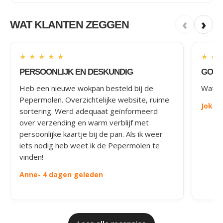
‹
›
WAT KLANTEN ZEGGEN
★
★
★
★
★
★
★
PERSOONLIJK EN DESKUNDIG
GOED
Heb een nieuwe wokpan besteld bij de
Wat le
Pepermolen. Overzichtelijke website, ruime
Joke
-
sortering. Werd adequaat geïnformeerd
over verzending en warm verblijf met
persoonlijke kaartje bij de pan. Als ik weer
iets nodig heb weet ik de Pepermolen te
vinden!
Anne
- 4 dagen geleden