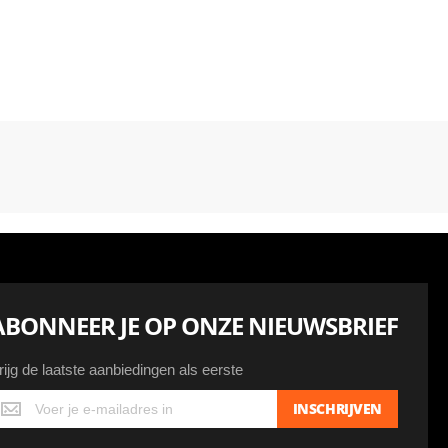
ABONNEER JE OP ONZE NIEUWSBRIEF
rijg de laatste aanbiedingen als eerste
ijg
INSCHRIJVEN
e
atste