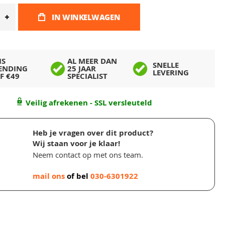
IN WINKELWAGEN
IS
AL MEER DAN
SNELLE
ENDING
25 JAAR
LEVERING
F €49
SPECIALIST
Veilig afrekenen - SSL versleuteld
Heb je vragen over dit product?
Wij staan voor je klaar!
Neem contact op met ons team.
mail ons
of bel
030-6301922