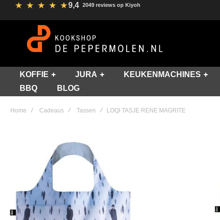
★
★
★
★
★
9,4
2049 reviews op Kiyoh
KOFFIE
JURA
KEUKENMACHINES
BBQ
BLOG
Home
Cadeaus
Tassen
LOQI TASJE RENE MAGRITE
Skip
to
the
end
of
the
images
gallery