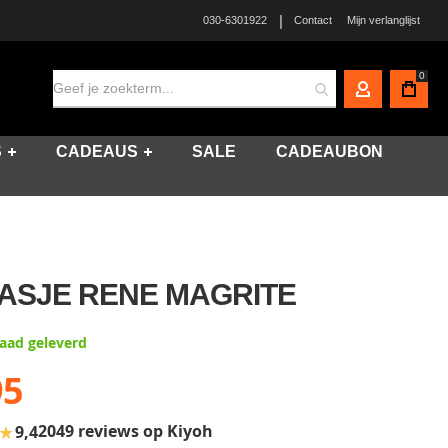
|
030-6301922
Contact
Mijn verlanglijst
0
MIJN ACCO
S
CADEAUS
SALE
CADEAUBON
TASJE RENE MAGRITE
raad geleverd
95
★
2049 reviews op Kiyoh
9,4