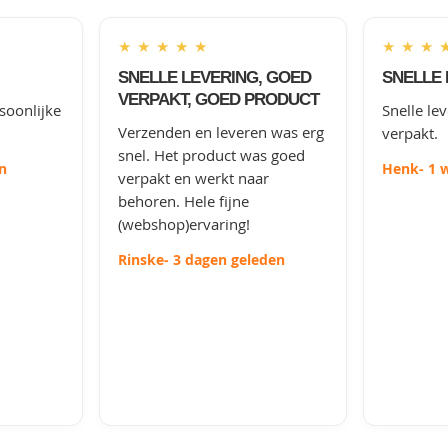
★
★
★
★
★
★
★
★
SNELLE LEVERING, GOED
SNELLE 
VERPAKT, GOED PRODUCT
soonlijke
Snelle le
Verzenden en leveren was erg
verpakt.
snel. Het product was goed
n
Henk
- 1 
verpakt en werkt naar
behoren. Hele fijne
(webshop)ervaring!
Rinske
- 3 dagen geleden