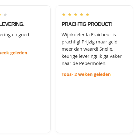
★
★
★
★
★
★
★
LEVERING.
PRACHTIG PRODUCT!
vering en goed
Wijnkoeler la Fraicheur is
prachtig! Prijzig maar geld
meer dan waard! Snelle,
week geleden
keurige levering! Ik ga vaker
naar de Pepermolen.
Toos
- 2 weken geleden