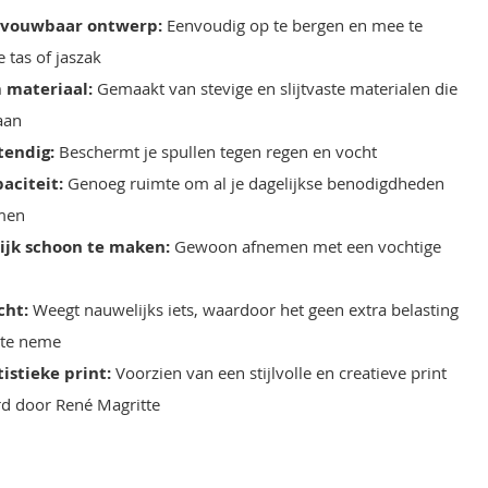
pvouwbaar ontwerp:
Eenvoudig op te bergen en mee te
 tas of jaszak
 materiaal:
Gemaakt van stevige en slijtvaste materialen die
aan
tendig:
Beschermt je spullen tegen regen en vocht
aciteit:
Genoeg ruimte om al je dagelijkse benodigdheden
men
jk schoon te maken:
Gewoon afnemen met een vochtige
cht:
Weegt nauwelijks iets, waardoor het geen extra belasting
 te neme
istieke print:
Voorzien van een stijlvolle en creatieve print
rd door René Magritte