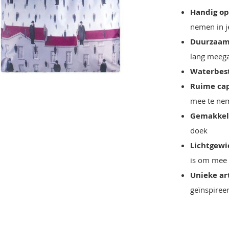
Handig o
nemen in je
Duurzaam
lang meeg
Waterbes
Ruime cap
mee te ne
Gemakkeli
doek
Lichtgewi
is om mee
Unieke art
geïnspiree