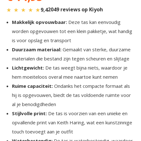
★
★
★
★
★
2049 reviews op Kiyoh
9,4
Makkelijk opvouwbaar:
Deze tas kan eenvoudig
worden opgevouwen tot een klein pakketje, wat handig
is voor opslag en transport
Duurzaam materiaal:
Gemaakt van sterke, duurzame
materialen die bestand zijn tegen scheuren en slijtage
Lichtgewicht:
De tas weegt bijna niets, waardoor je
hem moeiteloos overal mee naartoe kunt nemen
Ruime capaciteit:
Ondanks het compacte formaat als
hij is opgevouwen, biedt de tas voldoende ruimte voor
al je benodigdheden
Stijlvolle print:
De tas is voorzien van een unieke en
opvallende print van Keith Haring, wat een kunstzinnige
touch toevoegt aan je outfit
Waterbestendig:
De tas is waterbestendig, waardoor