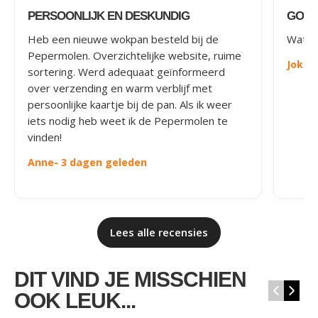
PERSOONLIJK EN DESKUNDIG
GOED
Heb een nieuwe wokpan besteld bij de
Wat le
Pepermolen. Overzichtelijke website, ruime
Joke
-
sortering. Werd adequaat geïnformeerd
over verzending en warm verblijf met
persoonlijke kaartje bij de pan. Als ik weer
iets nodig heb weet ik de Pepermolen te
vinden!
Anne
- 3 dagen geleden
Lees alle recensies
DIT VIND JE MISSCHIEN
‹
›
OOK LEUK...