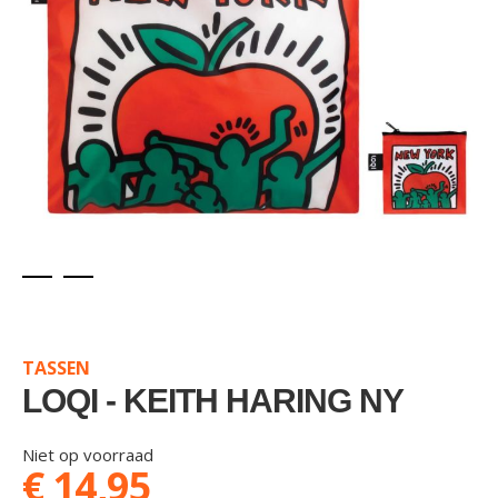
Skip
to
the
TASSEN
beginning
of
LOQI - KEITH HARING NY
the
images
Niet op voorraad
gallery
€ 14,95