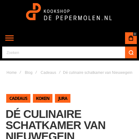
0
Zoeken
Home
Blog
Cadeaus
Dé culinaire schatkamer van Nieuwegein
CADEAUS
KOKEN
JURA
DÉ CULINAIRE
SCHATKAMER VAN
NIEUWEGEIN