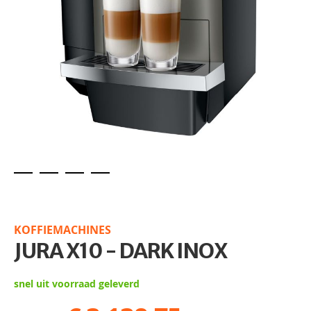
Skip
to
the
KOFFIEMACHINES
beginning
JURA X10 - DARK INOX
of
the
images
snel uit voorraad geleverd
gallery