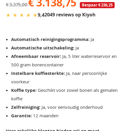
€ 3.138,75
€ 3.375,00
Bespaar € 236,25
★
★
★
★
★
2049 reviews op Kiyoh
9,4
Automatisch reinigingsprogramma:
Ja
Automatische uitschakeling:
Ja
Afneembaar reservoir:
Ja, 5 liter waterreservoir en
500 gram bonencontainer
Instelbare koffiesterkte:
Ja, naar persoonlijke
voorkeur
Koffie type:
Geschikt voor zowel bonen als gemalen
koffie
Zelfreiniging:
Ja, voor eenvoudig onderhoud
Garantie:
12 maanden
Voor zakelijke klanten bieden wij op maat