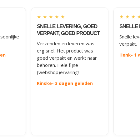
★
★
★
★
★
★
★
★
SNELLE LEVERING, GOED
SNELLE 
VERPAKT, GOED PRODUCT
soonlijke
Snelle le
Verzenden en leveren was
verpakt.
erg snel. Het product was
den
Henk
- 1
goed verpakt en werkt naar
behoren. Hele fijne
(webshop)ervaring!
Rinske
- 3 dagen geleden