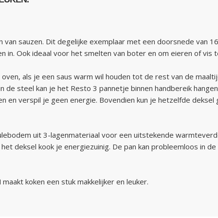
en van sauzen. Dit degelijke exemplaar met een doorsnede van 16
en in. Ook ideaal voor het smelten van boter en om eieren of vis t
 oven, als je een saus warm wil houden tot de rest van de maalti
g in de steel kan je het Resto 3 pannetje binnen handbereik hangen
en en verspil je geen energie. Bovendien kun je hetzelfde dekse
lebodem uit 3-lagenmateriaal voor een uitstekende warmteverdelin
het deksel kook je energiezuinig. De pan kan probleemloos in de 
kt koken een stuk makkelijker en leuker.