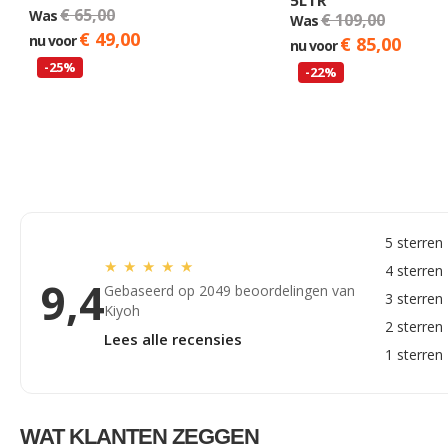
5LTR
€ 65,00
Was
€ 109,00
Was
€ 49,00
nu voor
€ 85,00
nu voor
-25%
-22%
5 sterren
★
★
★
★
★
4 sterren
9,4
Gebaseerd op 2049 beoordelingen van
3 sterren
Kiyoh
2 sterren
Lees alle recensies
1 sterren
WAT KLANTEN ZEGGEN