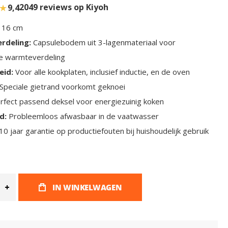
★
2049 reviews op Kiyoh
9,4
16 cm
rdeling:
Capsulebodem uit 3-lagenmateriaal voor
e warmteverdeling
eid:
Voor alle kookplaten, inclusief inductie, en de oven
Speciale gietrand voorkomt geknoei
rfect passend deksel voor energiezuinig koken
d:
Probleemloos afwasbaar in de vaatwasser
10 jaar garantie op productiefouten bij huishoudelijk gebruik
IN WINKELWAGEN