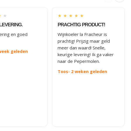
★
★
★
★
★
★
★
LEVERING.
PRACHTIG PRODUCT!
vering en goed
Wijnkoeler la Fraicheur is
prachtig! Prijzig maar geld
meer dan waard! Snelle,
 week geleden
keurige levering! Ik ga vaker
naar de Pepermolen.
Toos
- 2 weken geleden