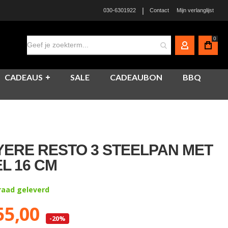
|
030-6301922
Contact
Mijn verlanglijst
0
MIJN ACCO
CADEAUS
SALE
CADEAUBON
BBQ
ERE RESTO 3 STEELPAN MET
L 16 CM
rraad geleverd
55,00
-20%