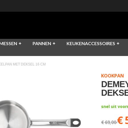
MESSEN
PANNEN
KEUKENACCESSOIRES
EELPAN MET DEKSEL 16 CM
KOOKPAN
DEMEY
DEKSE
snel uit voo
€ 
€ 69,00