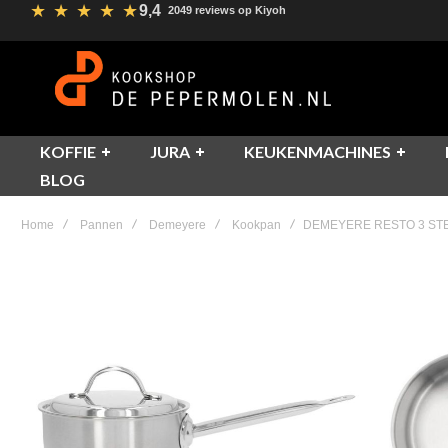
★
★
★
★
★
9,4
2049 reviews op Kiyoh
KOFFIE
JURA
KEUKENMACHINES
BLOG
Home
Pannen
Demeyere
Kookpan
DEMEYERE RESTO 3 ST
Skip
to
the
end
of
the
images
gallery