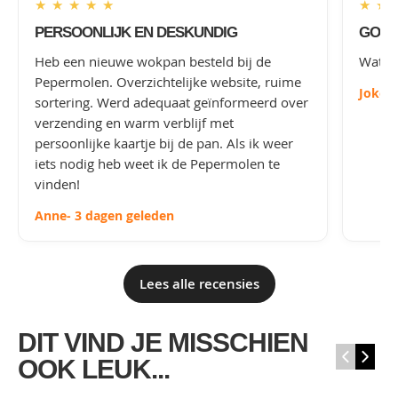
★
★
★
★
★
★
★
PERSOONLIJK EN DESKUNDIG
GOED
Heb een nieuwe wokpan besteld bij de
Wat le
Pepermolen. Overzichtelijke website, ruime
Joke
-
sortering. Werd adequaat geïnformeerd over
verzending en warm verblijf met
persoonlijke kaartje bij de pan. Als ik weer
iets nodig heb weet ik de Pepermolen te
vinden!
Anne
- 3 dagen geleden
Lees alle recensies
DIT VIND JE MISSCHIEN
‹
›
OOK LEUK...