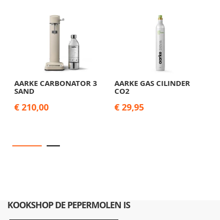
AARKE CARBONATOR 3
AARKE GAS CILINDER
A
SAND
CO2
F
€ 210,00
€ 29,95
€
KOOKSHOP DE PEPERMOLEN IS