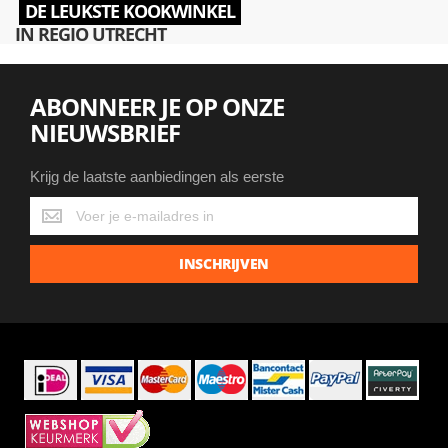
DE LEUKSTE KOOKWINKEL
IN REGIO UTRECHT
ABONNEER JE OP ONZE
NIEUWSBRIEF
Krijg de laatste aanbiedingen als eerste
Krijg
de
laatste
INSCHRIJVEN
aanbiedingen
als
eerste