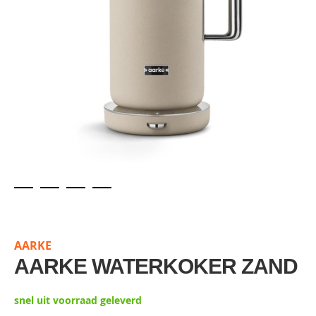
Skip
to
the
AARKE
beginning
of
AARKE WATERKOKER ZAND
the
images
snel uit voorraad geleverd
gallery