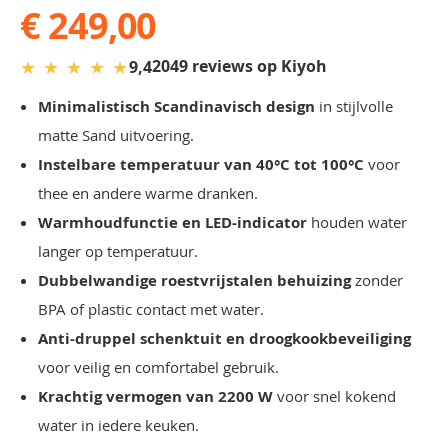
€ 249,00
★
★
★
★
★
2049 reviews op Kiyoh
9,4
Minimalistisch Scandinavisch design
in stijlvolle
matte Sand uitvoering.
Instelbare temperatuur van 40°C tot 100°C
voor
thee en andere warme dranken.
Warmhoudfunctie en LED-indicator
houden water
langer op temperatuur.
Dubbelwandige roestvrijstalen behuizing
zonder
BPA of plastic contact met water.
Anti-druppel schenktuit en droogkookbeveiliging
voor veilig en comfortabel gebruik.
Krachtig vermogen van 2200 W
voor snel kokend
water in iedere keuken.