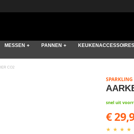
MESSEN
PANNEN
KEUKENACCESSOIRE
DER CO2
SPARKLING
AARKE
snel uit voor
€ 29,
★
★
★
★