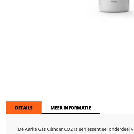
Skip
to
the
beginning
of
the
images
gallery
DETAILS
MEER INFORMATIE
De Aarke Gas Cilinder CO2 is een essentieel onderdeel v