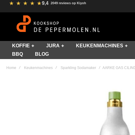
★
★
★
★
★
9,4
2049 reviews op Kiyoh
KOFFIE
JURA
KEUKENMACHINES
BBQ
BLOG
Home
Keukenmachines
Sparkling Sodamaker
AARKE GAS CILIN
Skip
to
the
end
of
the
images
gallery