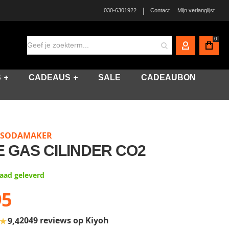
|
030-6301922
Contact
Mijn verlanglijst
0
MIJN ACCO
S
CADEAUS
SALE
CADEAUBON
 SODAMAKER
 GAS CILINDER CO2
raad geleverd
95
★
2049 reviews op Kiyoh
9,4