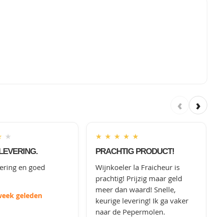
‹
›
★
★
★
★
★
★
★
LEVERING.
PRACHTIG PRODUCT!
vering en goed
Wijnkoeler la Fraicheur is
prachtig! Prijzig maar geld
meer dan waard! Snelle,
week geleden
keurige levering! Ik ga vaker
naar de Pepermolen.