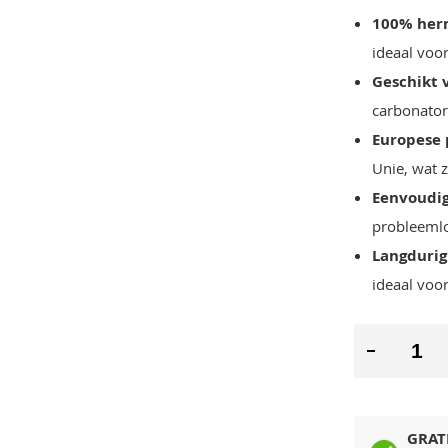
100% her
ideaal voo
Geschikt 
carbonator
Europese 
Unie, wat 
Eenvoudig
probleemlo
Langdurig
ideaal voo
GRAT