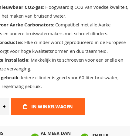
nieuwbaar CO2-gas
: Hoogwaardig CO2 van voedselkwaliteit,
r het maken van bruisend water.
voor Aarke Carbonators
: Compatibel met alle Aarke
s en andere bruiswatermakers met schroefcilinders.
productie
: Elke cilinder wordt geproduceerd in de Europese
zorgt voor hoge kwaliteitsnormen en duurzaamheid.
e installatie
: Makkelijk in te schroeven voor een snelle en
ze vervanging.
 gebruik
: Iedere cilinder is goed voor 60 liter bruiswater,
r regelmatig gebruik.
IN WINKELWAGEN
IS
AL MEER DAN
SNELLE