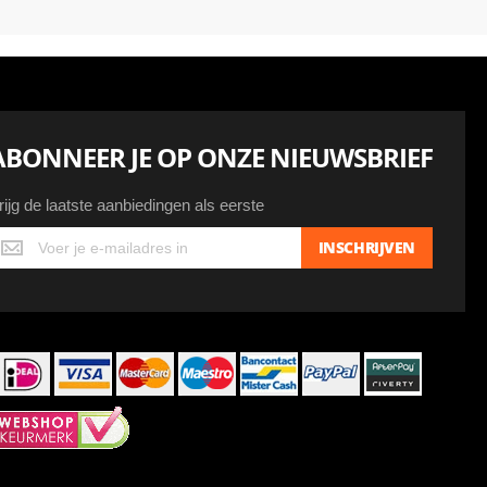
ABONNEER JE OP ONZE NIEUWSBRIEF
rijg de laatste aanbiedingen als eerste
ijg
INSCHRIJVEN
e
atste
anbiedingen
ls
erste