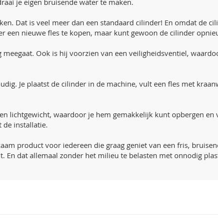
raai je eigen bruisende water te maken.
ken. Dat is veel meer dan een standaard cilinder! En omdat de cil
er een nieuwe fles te kopen, maar kunt gewoon de cilinder opnieuw
g meegaat. Ook is hij voorzien van een veiligheidsventiel, waardo
udig. Je plaatst de cilinder in de machine, vult een fles met kra
t en lichtgewicht, waardoor je hem gemakkelijk kunt opbergen en 
de installatie.
am product voor iedereen die graag geniet van een fris, bruisend
lt. En dat allemaal zonder het milieu te belasten met onnodig plast