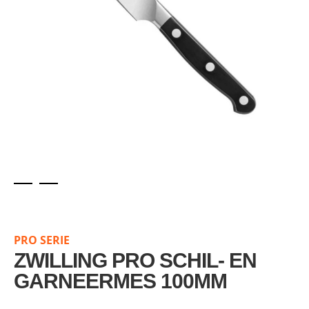
Skip
to
the
PRO SERIE
beginning
of
ZWILLING PRO SCHIL- EN
the
GARNEERMES 100MM
images
gallery