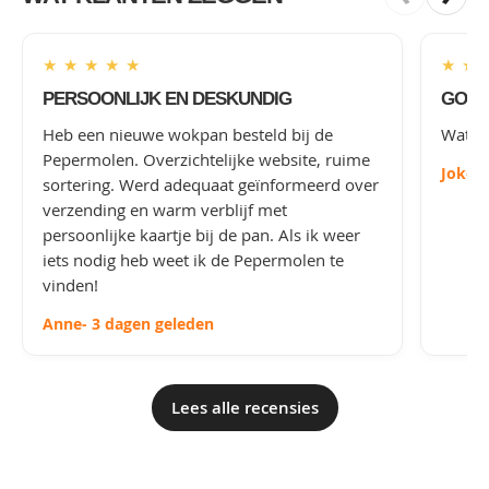
★
★
★
★
★
★
★
PERSOONLIJK EN DESKUNDIG
GOED
Heb een nieuwe wokpan besteld bij de
Wat le
Pepermolen. Overzichtelijke website, ruime
Joke
-
sortering. Werd adequaat geïnformeerd over
verzending en warm verblijf met
persoonlijke kaartje bij de pan. Als ik weer
iets nodig heb weet ik de Pepermolen te
vinden!
Anne
- 3 dagen geleden
Lees alle recensies