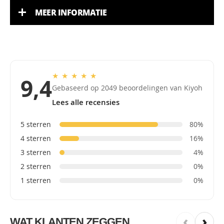
MEER INFORMATIE
★
★
★
★
★
9,4
Gebaseerd op 2049 beoordelingen van Kiyoh
Lees alle recensies
5 sterren
80%
4 sterren
16%
3 sterren
4%
2 sterren
0%
1 sterren
0%
‹
›
WAT KLANTEN ZEGGEN