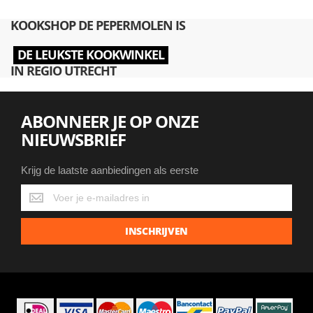
KOOKSHOP DE PEPERMOLEN IS
DE LEUKSTE KOOKWINKEL
IN REGIO UTRECHT
ABONNEER JE OP ONZE
NIEUWSBRIEF
Krijg de laatste aanbiedingen als eerste
Krijg
de
laatste
INSCHRIJVEN
aanbiedingen
als
eerste