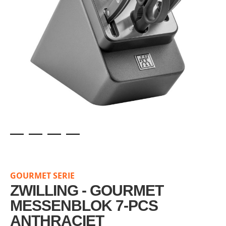
Skip
to
the
GOURMET SERIE
beginning
of
ZWILLING - GOURMET
the
MESSENBLOK 7-PCS
images
ANTHRACIET
gallery