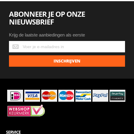
ABONNEER JE OP ONZE
NIEUWSBRIEF
Krijg de laatste aanbiedingen als eerste
Krijg
de
laatste
INSCHRIJVEN
aanbiedingen
als
eerste
SERVICE