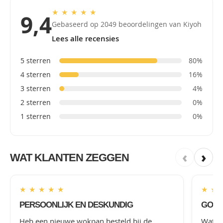
★
★
★
★
★
9,4
Gebaseerd op 2049 beoordelingen van Kiyoh
Lees alle recensies
5 sterren
80%
4 sterren
16%
3 sterren
4%
2 sterren
0%
1 sterren
0%
‹
›
WAT KLANTEN ZEGGEN
★
★
★
★
★
★
★
PERSOONLIJK EN DESKUNDIG
GOED
Heb een nieuwe wokpan besteld bij de
Wat le