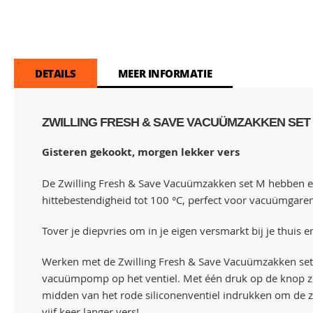
Skip
to
the
beginning
of
DETAILS
MEER INFORMATIE
the
images
gallery
ZWILLING FRESH & SAVE VACUÜMZAKKEN SET
Gisteren gekookt, morgen lekker vers
De Zwilling Fresh & Save Vacuümzakken set M hebben een
hittebestendigheid tot 100 °C, perfect voor vacuümgaren
Tover je diepvries om in je eigen versmarkt bij je thuis
Werken met de Zwilling Fresh & Save Vacuümzakken set M
vacuümpomp op het ventiel. Met één druk op de knop zuig
midden van het rode siliconenventiel indrukken om de z
vijf keer langer vers!