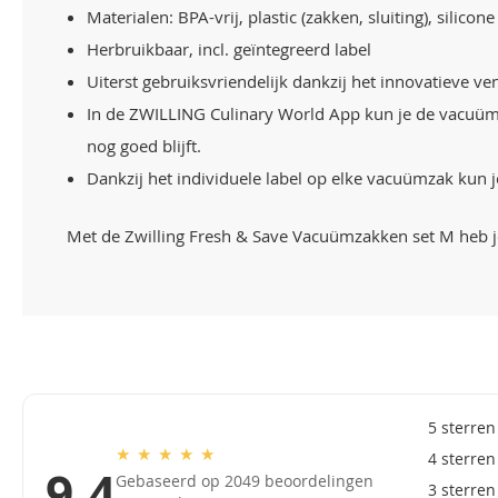
Materialen: BPA-vrij, plastic (zakken, sluiting), silicone
Herbruikbaar, incl. geïntegreerd label
Uiterst gebruiksvriendelijk dankzij het innovatieve 
In de ZWILLING Culinary World App kun je de vacuümza
nog goed blijft.
Dankzij het individuele label op elke vacuümzak kun j
Met de Zwilling Fresh & Save Vacuümzakken set M heb je
5 sterren
★
★
★
★
★
4 sterren
9,4
Gebaseerd op 2049 beoordelingen
3 sterren