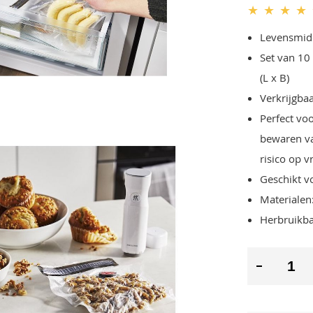
★
★
★
★
Levensmidde
Set van 10
(L x B)
Verkrijgba
Perfect vo
bewaren va
risico op 
Geschikt v
Materialen:
Herbruikbaa