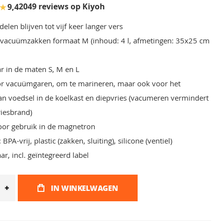
★
2049 reviews op Kiyoh
9,4
len blijven tot vijf keer langer vers
 vacuümzakken formaat M (inhoud: 4 l, afmetingen: 35x25 cm
ar in de maten S, M en L
or vacuümgaren, om te marineren, maar ook voor het
n voedsel in de koelkast en diepvries (vacumeren vermindert
vriesbrand)
oor gebruik in de magnetron
 BPA-vrij, plastic (zakken, sluiting), silicone (ventiel)
r, incl. geïntegreerd label
IN WINKELWAGEN