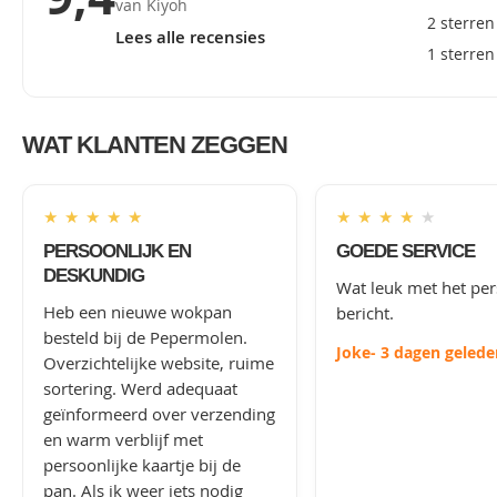
van Kiyoh
2 sterren
Lees alle recensies
1 sterren
WAT KLANTEN ZEGGEN
★
★
★
★
★
★
★
★
★
★
PERSOONLIJK EN
GOEDE SERVICE
DESKUNDIG
Wat leuk met het per
Heb een nieuwe wokpan
bericht.
besteld bij de Pepermolen.
Joke
- 3 dagen gelede
Overzichtelijke website, ruime
sortering. Werd adequaat
geïnformeerd over verzending
en warm verblijf met
persoonlijke kaartje bij de
pan. Als ik weer iets nodig