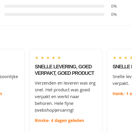
0%
0%
★
★
★
★
★
★
★
★
SNELLE LEVERING, GOED
SNELLE 
VERPAKT, GOED PRODUCT
soonlijke
Snelle le
Verzenden en leveren was erg
verpakt.
snel. Het product was goed
n
Henk
- 1 
verpakt en werkt naar
behoren. Hele fijne
(webshop)ervaring!
Rinske
- 4 dagen geleden