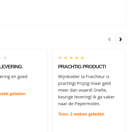
‹
›
★
★
★
★
★
★
★
LEVERING.
PRACHTIG PRODUCT!
vering en goed
Wijnkoeler la Fraicheur is
prachtig! Prijzig maar geld
meer dan waard! Snelle,
week geleden
keurige levering! Ik ga vaker
naar de Pepermolen.
Toos
- 2 weken geleden