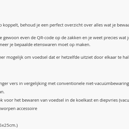
koppelt, behoud je een perfect overzicht over alles wat je bewa
 gewoon even de QR-code op de zakken en je weet precies wat je i
wanneer je bepaalde etenswaren moet op maken.
eer mogelijk om voedsel dat er hetzelfde uitziet door elkaar te hal
langer vers in vergelijking met conventionele niet-vacuümbewari
an.
 voor het bewaren van voedsel in de koelkast en diepvries (vac
tworpen accessoire
35x25cm.)