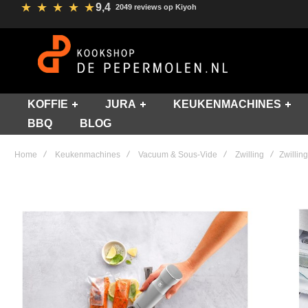
★
★
★
★
★
9,4
2049 reviews op Kiyoh
KOFFIE
JURA
KEUKENMACHINES
BBQ
BLOG
Home
Keukenmachines
Vacuum & Sous-Vide
Zwilling
Zwillin
Skip
to
the
end
of
the
images
gallery