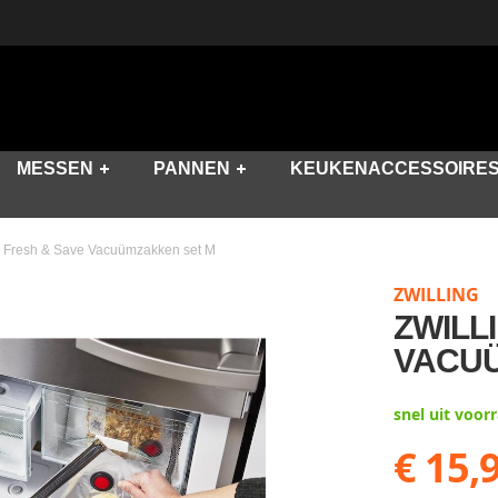
MESSEN
PANNEN
KEUKENACCESSOIRE
g Fresh & Save Vacuümzakken set M
ZWILLING
ZWILL
VACU
snel uit voor
€ 15,