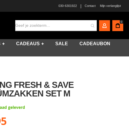
|
030-6301922
Contact
Mijn verlanglijst
0
MIJN ACCO
S
CADEAUS
SALE
CADEAUBON
ING FRESH & SAVE
ÜMZAKKEN SET M
raad geleverd
95