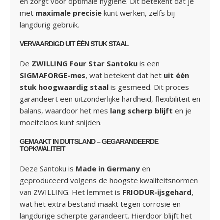
en zorgt voor optimale hygiëne. Dit betekent dat je
met
maximale precisie
kunt werken, zelfs bij
langdurig gebruik.
VERVAARDIGD UIT ÉÉN STUK STAAL
De
ZWILLING Four Star Santoku
is een
SIGMAFORGE-mes
, wat betekent dat het
uit één
stuk hoogwaardig staal
is gesmeed. Dit proces
garandeert een uitzonderlijke hardheid, flexibiliteit en
balans, waardoor het mes
lang scherp blijft
en je
moeiteloos kunt snijden.
GEMAAKT IN DUITSLAND – GEGARANDEERDE
TOPKWALITEIT
Deze Santoku is
Made in Germany
en
geproduceerd volgens de hoogste kwaliteitsnormen
van ZWILLING. Het lemmet is
FRIODUR-ijsgehard
,
wat het extra bestand maakt tegen corrosie en
langdurige scherpte garandeert. Hierdoor blijft het