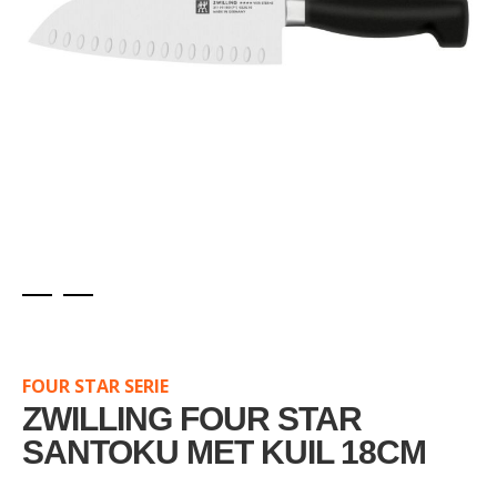
Skip
to
the
FOUR STAR SERIE
beginning
of
ZWILLING FOUR STAR
the
SANTOKU MET KUIL 18CM
images
gallery