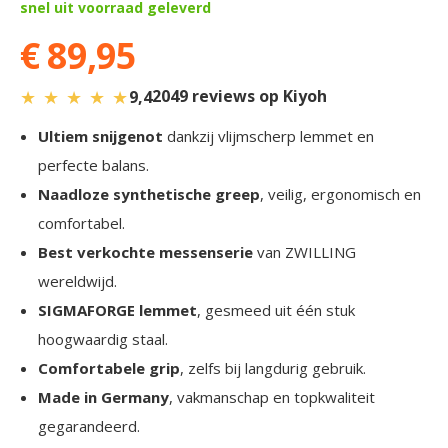
snel uit voorraad geleverd
€ 89,95
★
★
★
★
★
2049 reviews op Kiyoh
9,4
Ultiem snijgenot
dankzij vlijmscherp lemmet en
perfecte balans.
Naadloze synthetische greep
, veilig, ergonomisch en
comfortabel.
Best verkochte messenserie
van ZWILLING
wereldwijd.
SIGMAFORGE lemmet
, gesmeed uit één stuk
hoogwaardig staal.
Comfortabele grip
, zelfs bij langdurig gebruik.
Made in Germany
, vakmanschap en topkwaliteit
gegarandeerd.