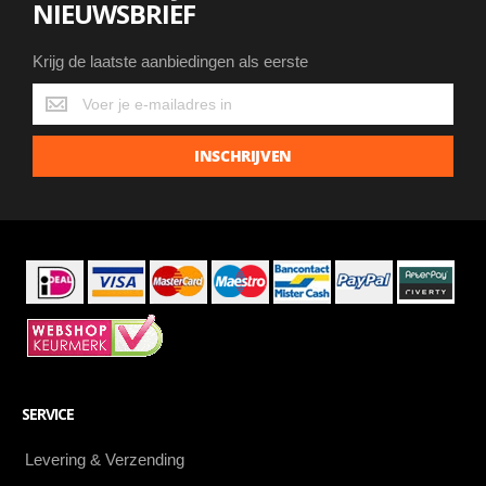
NIEUWSBRIEF
Krijg de laatste aanbiedingen als eerste
Krijg
de
laatste
INSCHRIJVEN
aanbiedingen
als
eerste
SERVICE
Levering & Verzending