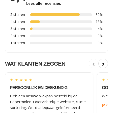
Lees alle recensies
5 sterren
80%
4 sterren
16%
3 sterren
4%
2 sterren
0%
1 sterren
0%
‹
›
WAT KLANTEN ZEGGEN
★
★
★
★
★
★
★
PERSOONLIJK EN DESKUNDIG
GOED
Heb een nieuwe wokpan besteld bij de
Wat le
Pepermolen. Overzichtelijke website, ruime
Joke
-
sortering. Werd adequaat geïnformeerd