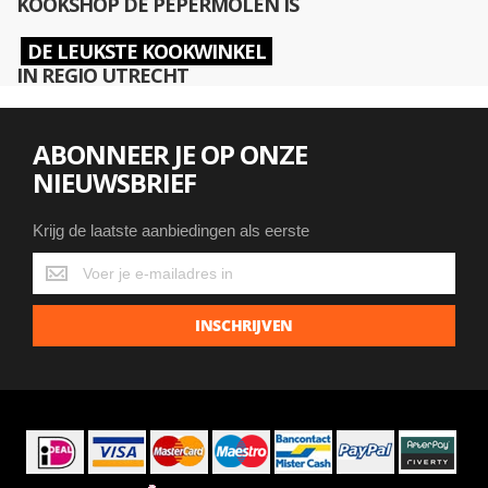
KOOKSHOP DE PEPERMOLEN IS
DE LEUKSTE KOOKWINKEL
IN REGIO UTRECHT
ABONNEER JE OP ONZE
NIEUWSBRIEF
Krijg de laatste aanbiedingen als eerste
Krijg
de
laatste
INSCHRIJVEN
aanbiedingen
als
eerste