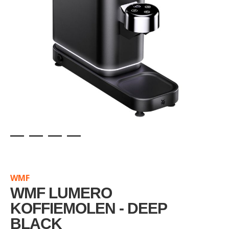
Skip
to
the
WMF
beginning
of
WMF LUMERO
the
KOFFIEMOLEN - DEEP
images
BLACK
gallery