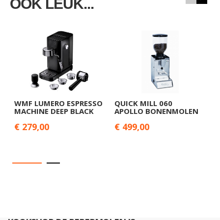
OOK LEUK...
WMF LUMERO ESPRESSO
QUICK MILL 060
Q
MACHINE DEEP BLACK
APOLLO BONENMOLEN
E
€ 279,00
€ 499,00
€