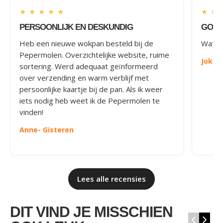
★
★
★
★
★
★
★
PERSOONLIJK EN DESKUNDIG
GOED
Heb een nieuwe wokpan besteld bij de
Wat le
Pepermolen. Overzichtelijke website, ruime
Joke
-
sortering. Werd adequaat geïnformeerd
over verzending en warm verblijf met
persoonlijke kaartje bij de pan. Als ik weer
iets nodig heb weet ik de Pepermolen te
vinden!
Anne
- Gisteren
Lees alle recensies
DIT VIND JE MISSCHIEN
‹
›