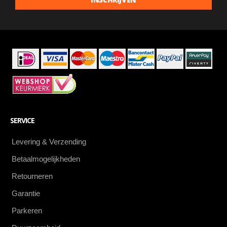
aanbiedingen
als
eerste
SERVICE
Levering & Verzending
Betaalmogelijkheden
Retourneren
Garantie
Parkeren