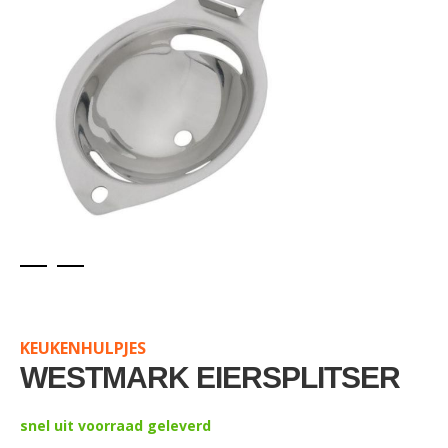
Skip
to
the
KEUKENHULPJES
beginning
of
WESTMARK EIERSPLITSER
the
images
snel uit voorraad geleverd
gallery