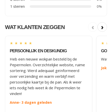
1 sterren
0%
‹
›
WAT KLANTEN ZEGGEN
★
★
★
★
★
★
★
PERSOONLIJK EN DESKUNDIG
GOED
Heb een nieuwe wokpan besteld bij de
Wat le
Pepermolen. Overzichtelijke website, ruime
Joke
-
sortering. Werd adequaat geïnformeerd
over verzending en warm verblijf met
persoonlijke kaartje bij de pan. Als ik weer
iets nodig heb weet ik de Pepermolen te
vinden!
Anne
- 3 dagen geleden