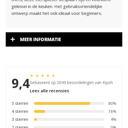
geknoei in de keuken. Het gebruiksvriendelijke
ontwerp maakt het ook ideaal voor beginners.
MEER INFORMATIE
★
★
★
★
★
9,4
Gebaseerd op 2049 beoordelingen van Kiyoh
Lees alle recensies
5 sterren
80%
4 sterren
16%
3 sterren
4%
2 sterren
0%