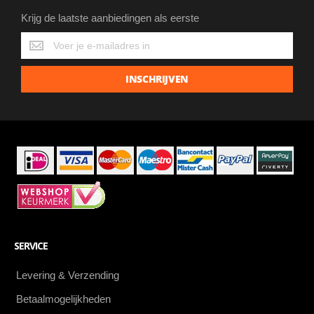
Krijg de laatste aanbiedingen als eerste
Krijg
de
laatste
INSCHRIJVEN
aanbiedingen
als
eerste
SERVICE
Levering & Verzending
Betaalmogelijkheden