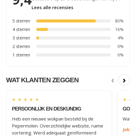
Lees alle recensies
5 sterren
80%
4 sterren
16%
3 sterren
4%
2 sterren
0%
1 sterren
0%
‹
›
WAT KLANTEN ZEGGEN
★
★
★
★
★
★
★
PERSOONLIJK EN DESKUNDIG
GOED
Heb een nieuwe wokpan besteld bij de
Wat le
Pepermolen. Overzichtelijke website, ruime
Joke
-
sortering. Werd adequaat geïnformeerd