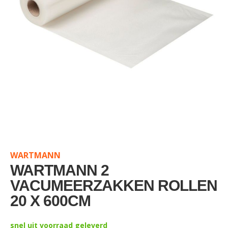
Skip
to
the
WARTMANN
beginning
of
WARTMANN 2
the
VACUMEERZAKKEN ROLLEN
images
20 X 600CM
gallery
snel uit voorraad geleverd