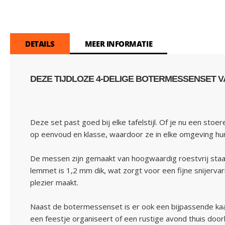
DETAILS
MEER INFORMATIE
DEZE TIJDLOZE 4-DELIGE BOTERMESSENSET VA
Deze set past goed bij elke tafelstijl. Of je nu een sto
op eenvoud en klasse, waardoor ze in elke omgeving hun
De messen zijn gemaakt van hoogwaardig roestvrij staal e
lemmet is 1,2 mm dik, wat zorgt voor een fijne snijerv
plezier maakt.
Naast de botermessenset is er ook een bijpassende kaa
een feestje organiseert of een rustige avond thuis doo