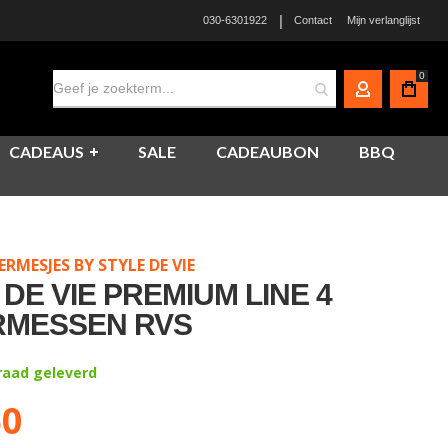
|
030-6301922
Contact
Mijn verlanglijst
0
MIJN ACCO
CADEAUS
SALE
CADEAUBON
BBQ
RMESJES BY STYLE DE VIE
 DE VIE PREMIUM LINE 4
RMESSEN RVS
rraad geleverd
50