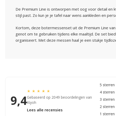
De Premium Line is ontworpen met oog voor detail en kwali
stijl past. Zo kun je je tafel naar wens aankleden en per
Kortom, deze botermessenset uit de Premium Line van Lag
genot om te gebruiken tijdens elke maaltijd. De set biedt 
organiseert. Met deze messen haal je een stukje tijdloze 
5 sterren
★
★
★
★
★
4 sterren
9,4
Gebaseerd op 2049 beoordelingen van
3 sterren
Kiyoh
2 sterren
Lees alle recensies
1 sterren