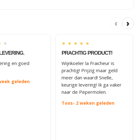
‹
›
★
★
★
★
★
★
★
LEVERING.
PRACHTIG PRODUCT!
vering en goed
Wijnkoeler la Fraicheur is
prachtig! Prijzig maar geld
meer dan waard! Snelle,
 week geleden
keurige levering! Ik ga vaker
naar de Pepermolen.
Toos
- 2 weken geleden