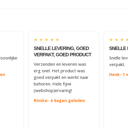
★
★
★
★
★
★
★
★
SNELLE LEVERING, GOED
SNELLE 
VERPAKT, GOED PRODUCT
soonlijke
Snelle le
Verzenden en leveren was
verpakt.
erg snel. Het product was
den
Henk
- 1
goed verpakt en werkt naar
behoren. Hele fijne
(webshop)ervaring!
Rinske
- 4 dagen geleden