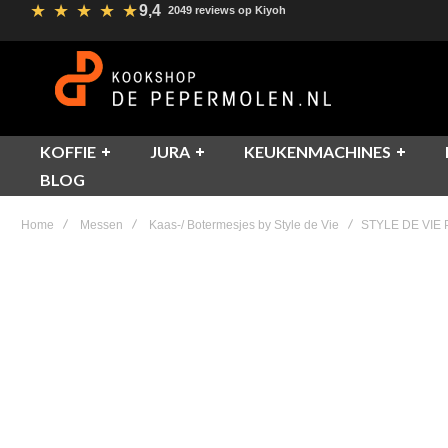
★
★
★
★
★
9,4
2049 reviews op Kiyoh
KOFFIE
JURA
KEUKENMACHINES
BLOG
Home
Messen
Kaas-/ Botermesjes by Style de Vie
STYLE DE VIE
Skip
to
the
end
of
the
images
gallery