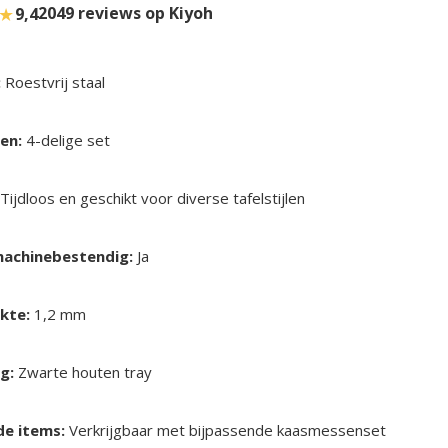
★
2049 reviews op Kiyoh
9,4
:
Roestvrij staal
en:
4-delige set
Tijdloos en geschikt voor diverse tafelstijlen
achinebestendig:
Ja
kte:
1,2 mm
g:
Zwarte houten tray
de items:
Verkrijgbaar met bijpassende kaasmessenset