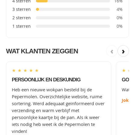
4 sterren
16%
3 sterren
4%
2 sterren
0%
1 sterren
0%
‹
›
WAT KLANTEN ZEGGEN
★
★
★
★
★
★
★
PERSOONLIJK EN DESKUNDIG
GOED
Heb een nieuwe wokpan besteld bij de
Wat le
Pepermolen. Overzichtelijke website, ruime
Joke
-
sortering. Werd adequaat geïnformeerd over
verzending en warm verblijf met
persoonlijke kaartje bij de pan. Als ik weer
iets nodig heb weet ik de Pepermolen te
vinden!