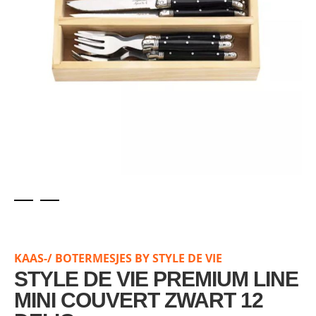
Skip
to
the
KAAS-/ BOTERMESJES BY STYLE DE VIE
beginning
of
STYLE DE VIE PREMIUM LINE
the
MINI COUVERT ZWART 12
images