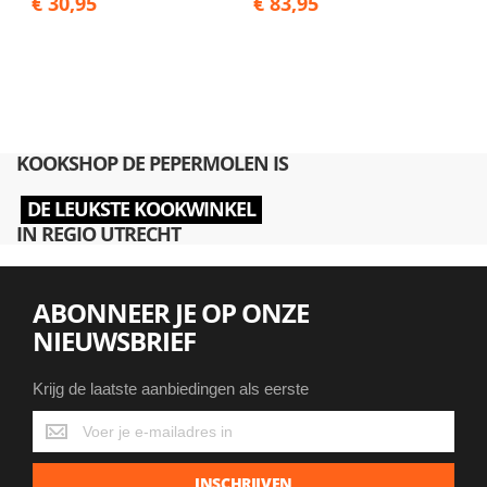
€ 30,95
€ 83,95
KOOKSHOP DE PEPERMOLEN IS
DE LEUKSTE KOOKWINKEL
IN REGIO UTRECHT
ABONNEER JE OP ONZE
NIEUWSBRIEF
Krijg de laatste aanbiedingen als eerste
Krijg
de
laatste
INSCHRIJVEN