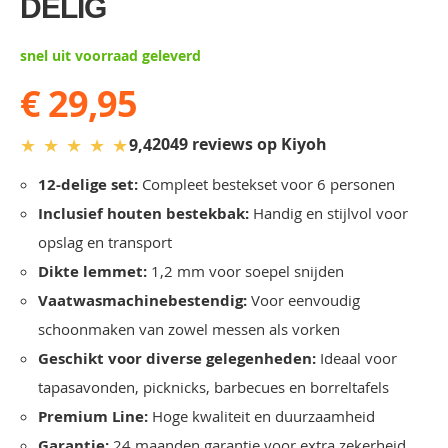
DELIG
gallery
snel uit voorraad geleverd
€ 29,95
★
★
★
★
★
2049 reviews op Kiyoh
9,4
12-delige set:
Compleet bestekset voor 6 personen
Inclusief houten bestekbak:
Handig en stijlvol voor
opslag en transport
Dikte lemmet:
1,2 mm voor soepel snijden
Vaatwasmachinebestendig:
Voor eenvoudig
schoonmaken van zowel messen als vorken
Geschikt voor diverse gelegenheden:
Ideaal voor
tapasavonden, picknicks, barbecues en borreltafels
Premium Line:
Hoge kwaliteit en duurzaamheid
Garantie:
24 maanden garantie voor extra zekerheid