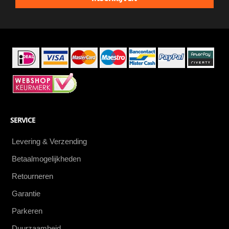
aanbiedingen
als
eerste
SERVICE
Levering & Verzending
Betaalmogelijkheden
Retourneren
Garantie
Parkeren
Duurzaamheid