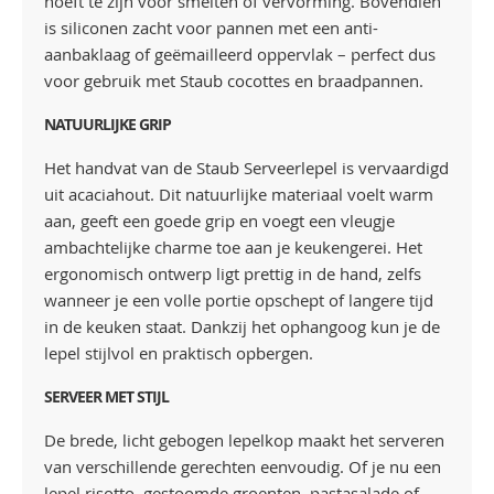
hoeft te zijn voor smelten of vervorming. Bovendien
is siliconen zacht voor pannen met een anti-
aanbaklaag of geëmailleerd oppervlak – perfect dus
voor gebruik met Staub cocottes en braadpannen.
NATUURLIJKE GRIP
Het handvat van de Staub Serveerlepel is vervaardigd
uit acaciahout. Dit natuurlijke materiaal voelt warm
aan, geeft een goede grip en voegt een vleugje
ambachtelijke charme toe aan je keukengerei. Het
ergonomisch ontwerp ligt prettig in de hand, zelfs
wanneer je een volle portie opschept of langere tijd
in de keuken staat. Dankzij het ophangoog kun je de
lepel stijlvol en praktisch opbergen.
SERVEER MET STIJL
De brede, licht gebogen lepelkop maakt het serveren
van verschillende gerechten eenvoudig. Of je nu een
lepel risotto, gestoomde groenten, pastasalade of