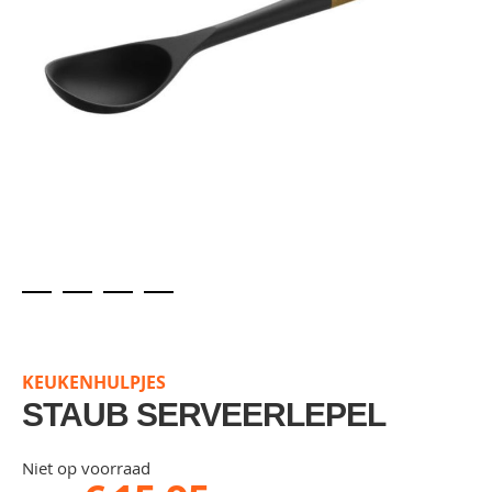
Skip
to
the
KEUKENHULPJES
beginning
of
STAUB SERVEERLEPEL
the
images
Niet op voorraad
gallery