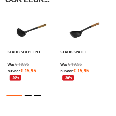
STAUB SOEPLEPEL
STAUB SPATEL
S
2
€ 19,95
€ 19,95
Was
Was
W
€ 15,95
€ 15,95
nu voor
nu voor
n
-20%
-20%