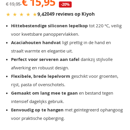
€ 15,95
€ 19,95
-20%
★
★
★
★
★
2049 reviews op Kiyoh
9,4
Hittebestendige siliconen lepelkop
tot 220 °C, veilig
voor kwetsbare panoppervlakken.
Acaciahouten handvat
ligt prettig in de hand en
straalt warmte en elegantie uit.
Perfect voor serveren aan tafel
dankzij stijlvolle
afwerking en robuust design.
Flexibele, brede lepelvorm
geschikt voor groenten,
rijst, pasta of ovenschotels.
Gemaakt om lang mee te gaan
en bestand tegen
intensief dagelijks gebruik.
Eenvoudig op te hangen
met geïntegreerd ophangoog
voor praktische opberging.