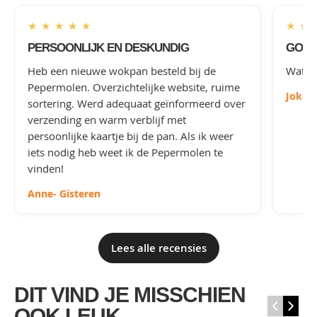
★
★
★
★
★
★
★
PERSOONLIJK EN DESKUNDIG
GOED
Heb een nieuwe wokpan besteld bij de
Wat le
Pepermolen. Overzichtelijke website, ruime
Joke
-
sortering. Werd adequaat geïnformeerd over
verzending en warm verblijf met
persoonlijke kaartje bij de pan. Als ik weer
iets nodig heb weet ik de Pepermolen te
vinden!
Anne
- Gisteren
Lees alle recensies
DIT VIND JE MISSCHIEN
‹
›
OOK LEUK...