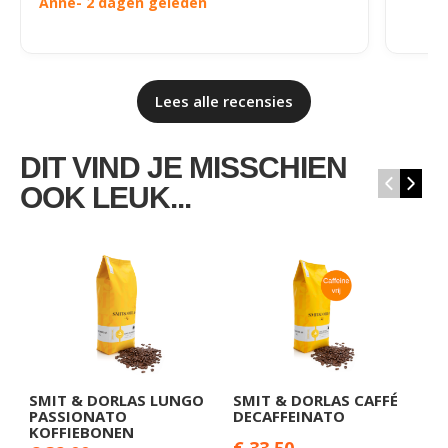
Anne
- 2 dagen geleden
Lees alle recensies
DIT VIND JE MISSCHIEN
‹
›
OOK LEUK...
SMIT & DORLAS LUNGO
SMIT & DORLAS CAFFÉ
S
PASSIONATO
DECAFFEINATO
D
KOFFIEBONEN
€ 33,50
€