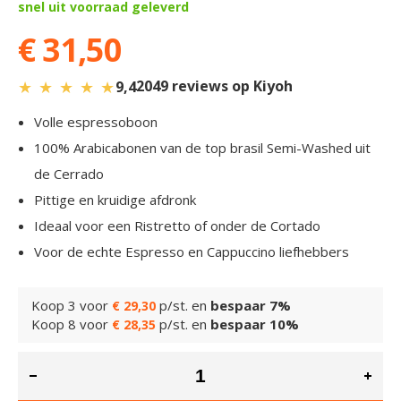
snel uit voorraad geleverd
€ 31,50
★
★
★
★
★
2049 reviews op Kiyoh
9,4
Volle espressoboon
100% Arabicabonen van de top brasil Semi-Washed uit
de Cerrado
Pittige en kruidige afdronk
Ideaal voor een Ristretto of onder de Cortado
Voor de echte Espresso en Cappuccino liefhebbers
Koop 3 voor
p/st. en
bespaar
7
%
€ 29,30
Koop 8 voor
p/st. en
bespaar
10
%
€ 28,35