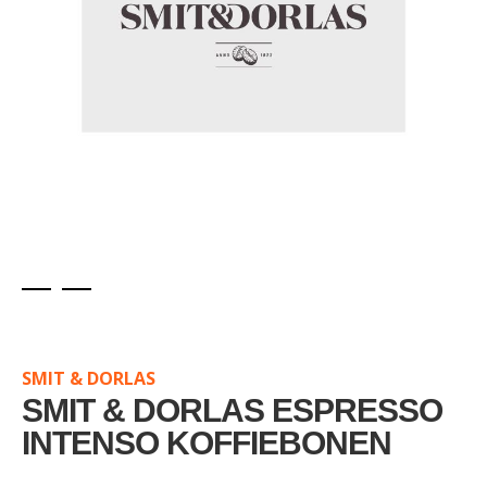
Skip
to
the
SMIT & DORLAS
beginning
of
SMIT & DORLAS ESPRESSO
the
INTENSO KOFFIEBONEN
images
gallery