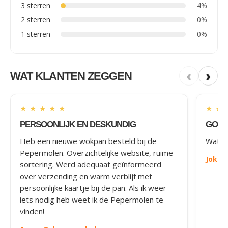
3 sterren
4%
2 sterren
0%
1 sterren
0%
‹
›
WAT KLANTEN ZEGGEN
★
★
★
★
★
★
★
PERSOONLIJK EN DESKUNDIG
GOED
Heb een nieuwe wokpan besteld bij de
Wat le
Pepermolen. Overzichtelijke website, ruime
Joke
-
sortering. Werd adequaat geïnformeerd
over verzending en warm verblijf met
persoonlijke kaartje bij de pan. Als ik weer
iets nodig heb weet ik de Pepermolen te
vinden!