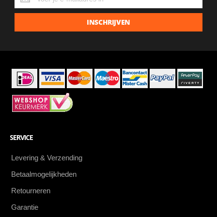
de
laatste
INSCHRIJVEN
aanbiedingen
als
eerste
SERVICE
Levering & Verzending
Betaalmogelijkheden
Retourneren
Garantie