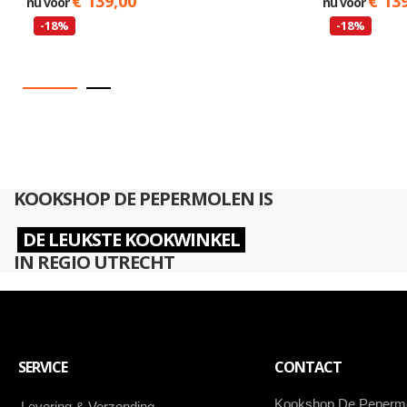
€ 139,00
€ 13
nu voor
nu voor
-18%
-18%
KOOKSHOP DE PEPERMOLEN IS
DE LEUKSTE KOOKWINKEL
IN REGIO UTRECHT
SERVICE
CONTACT
Kookshop De Peperm
Levering & Verzending