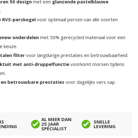
aren 50 design
met een
glanzende pastelblauwe
g
.
e RVS-perskegel
voor optimaal persen van alle soorten
Renew onderdelen
met 50% gerecycled materiaal voor een
e keuze.
talen filter
voor langdurige prestaties en betrouwbaarheid.
ktuit met anti-druppelfunctie
voorkomt morsen tijdens
en.
 en betrouwbare prestaties
voor dagelijks vers sap.
AL MEER DAN
IS
SNELLE
25 JAAR
ENDING
LEVERING
SPECIALIST