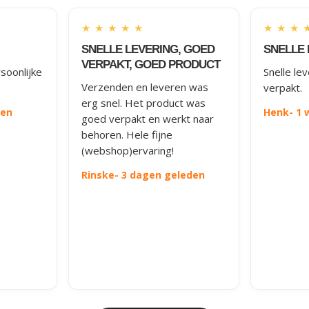
★
★
★
★
★
★
★
★
SNELLE LEVERING, GOED
SNELLE 
VERPAKT, GOED PRODUCT
soonlijke
Snelle le
Verzenden en leveren was
verpakt.
erg snel. Het product was
den
Henk
- 1
goed verpakt en werkt naar
behoren. Hele fijne
(webshop)ervaring!
Rinske
- 3 dagen geleden