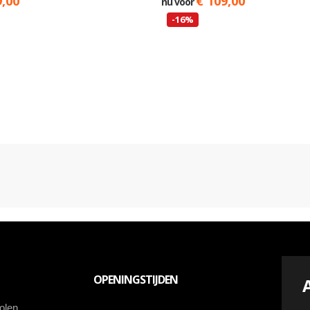
9,00
€ 109,00
nu voor
-16%
OPENINGSTIJDEN
olen