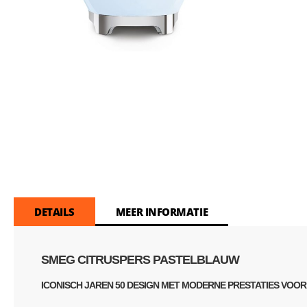
Skip
to
the
beginning
of
the
images
gallery
DETAILS
MEER INFORMATIE
SMEG CITRUSPERS PASTELBLAUW
ICONISCH JAREN 50 DESIGN MET MODERNE PRESTATIES VOOR 