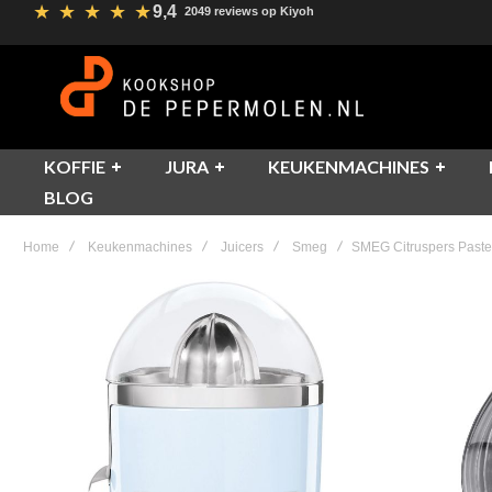
★
★
★
★
★
9,4
2049 reviews op Kiyoh
KOFFIE
JURA
KEUKENMACHINES
BLOG
Home
Keukenmachines
Juicers
Smeg
SMEG Citruspers Paste
Skip
to
the
end
of
the
images
gallery