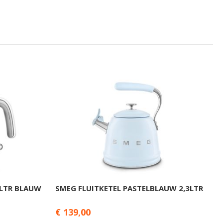
8LTR BLAUW
SMEG FLUITKETEL PASTELBLAUW 2,3LTR
S
S
€ 139,00
W