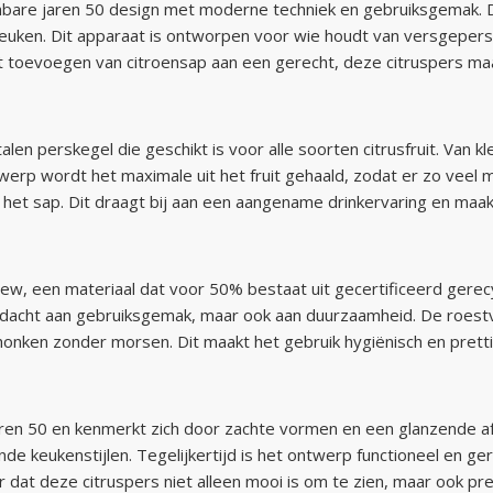
bare jaren 50 design met moderne techniek en gebruiksgemak. D
 de keuken. Dit apparaat is ontworpen voor wie houdt van versgepers
t toevoegen van citroensap aan een gerecht, deze citruspers maa
alen perskegel die geschikt is voor alle soorten citrusfruit. Van 
erp wordt het maximale uit het fruit gehaald, zodat er zo veel mo
het sap. Dit draagt bij aan een aangename drinkervaring en maakt
w, een materiaal dat voor 50% bestaat uit gecertificeerd gerecy
dacht aan gebruiksgemak, maar ook aan duurzaamheid. De roestvri
nken zonder morsen. Dit maakt het gebruik hygiënisch en prettig,
aren 50 en kenmerkt zich door zachte vormen en een glanzende a
ende keukenstijlen. Tegelijkertijd is het ontwerp functioneel en ge
at deze citruspers niet alleen mooi is om te zien, maar ook prett