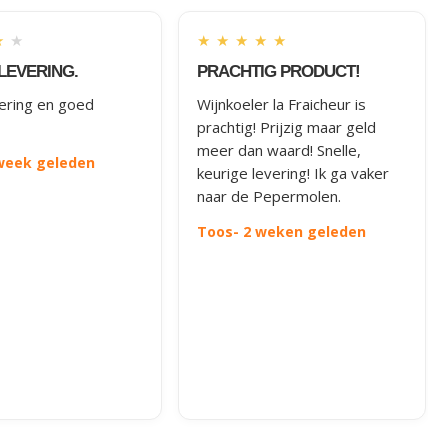
★
★
★
★
★
★
★
LEVERING.
PRACHTIG PRODUCT!
vering en goed
Wijnkoeler la Fraicheur is
prachtig! Prijzig maar geld
meer dan waard! Snelle,
 week geleden
keurige levering! Ik ga vaker
naar de Pepermolen.
Toos
- 2 weken geleden