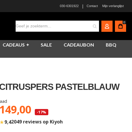
|
030-6301922
Contact
Mijn verlanglijst
0
MIJN ACCO
CADEAUS
SALE
CADEAUBON
BBQ
CITRUSPERS PASTELBLAUW
raad
 149,00
-17%
★
2049 reviews op Kiyoh
9,4