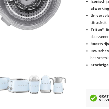
Iconisch j
afwerkin
Universel
citrusfruit.
Tritan™ 
duurzamer
Roestvrijs
RVS schen
het schenk
Krachtige
GRAT
VERZ