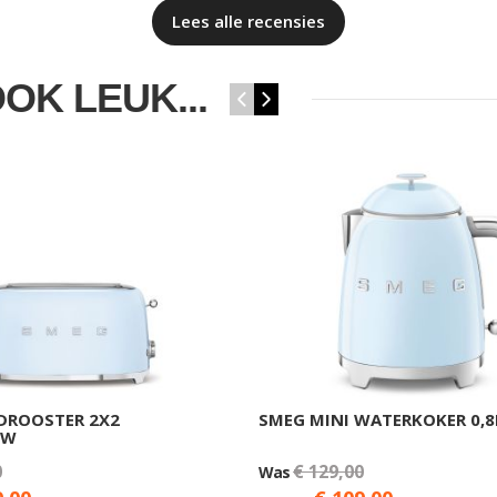
Lees alle recensies
OOK LEUK...
‹
›
DROOSTER 2X2
SMEG MINI WATERKOKER 0,
UW
0
€ 129,00
Was