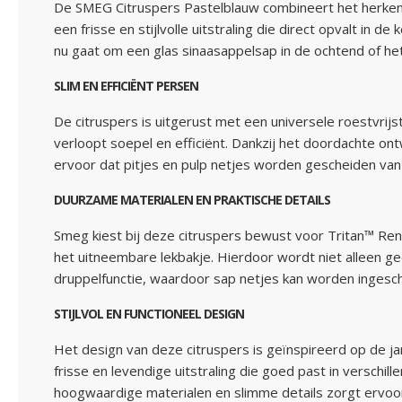
De SMEG Citruspers Pastelblauw combineert het herken
een frisse en stijlvolle uitstraling die direct opvalt in
nu gaat om een glas sinaasappelsap in de ochtend of he
SLIM EN EFFICIËNT PERSEN
De citruspers is uitgerust met een universele roestvrijst
verloopt soepel en efficiënt. Dankzij het doordachte ontw
ervoor dat pitjes en pulp netjes worden gescheiden van 
DUURZAME MATERIALEN EN PRAKTISCHE DETAILS
Smeg kiest bij deze citruspers bewust voor Tritan™ Rene
het uitneembare lekbakje. Hierdoor wordt niet alleen ge
druppelfunctie, waardoor sap netjes kan worden ingescho
STIJLVOL EN FUNCTIONEEL DESIGN
Het design van deze citruspers is geïnspireerd op de j
frisse en levendige uitstraling die goed past in verschill
hoogwaardige materialen en slimme details zorgt ervoor d