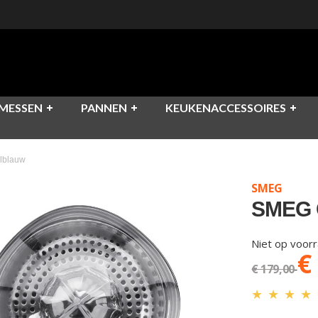
MESSEN
PANNEN
KEUKENACCESSOIRES
lblauw
SMEG
SMEG 
Niet op voor
€
€ 179,00
★
★
★
★