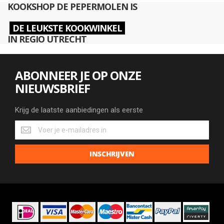
KOOKSHOP DE PEPERMOLEN IS
DE LEUKSTE KOOKWINKEL
IN REGIO UTRECHT
ABONNEER JE OP ONZE
NIEUWSBRIEF
Krijg de laatste aanbiedingen als eerste
Krijg
de
laatste
INSCHRIJVEN
aanbiedingen
als
eerste