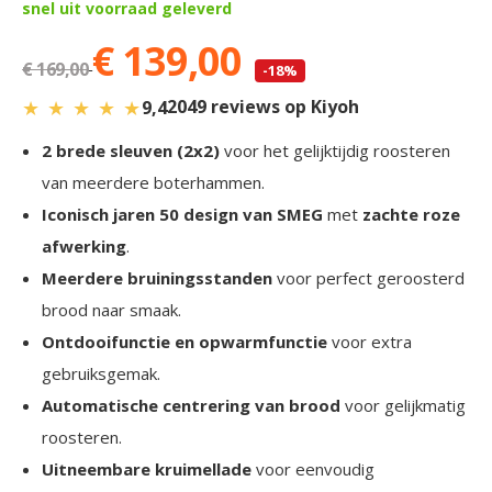
snel uit voorraad geleverd
€ 139,00
€ 169,00
-18%
★
★
★
★
★
2049 reviews op Kiyoh
9,4
2 brede sleuven (2x2)
voor het gelijktijdig roosteren
van meerdere boterhammen.
Iconisch jaren 50 design van SMEG
met
zachte roze
afwerking
.
Meerdere bruiningsstanden
voor perfect geroosterd
brood naar smaak.
Ontdooifunctie en opwarmfunctie
voor extra
gebruiksgemak.
Automatische centrering van brood
voor gelijkmatig
roosteren.
Uitneembare kruimellade
voor eenvoudig