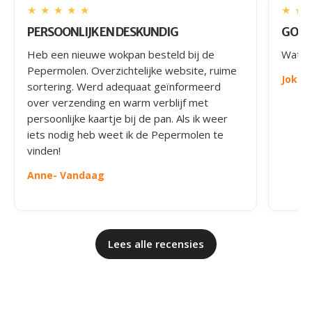
★
★
★
★
★
★
★
PERSOONLIJK EN DESKUNDIG
GOED
Heb een nieuwe wokpan besteld bij de
Wat le
Pepermolen. Overzichtelijke website, ruime
Joke
-
sortering. Werd adequaat geïnformeerd
over verzending en warm verblijf met
persoonlijke kaartje bij de pan. Als ik weer
iets nodig heb weet ik de Pepermolen te
vinden!
Anne
- Vandaag
Lees alle recensies