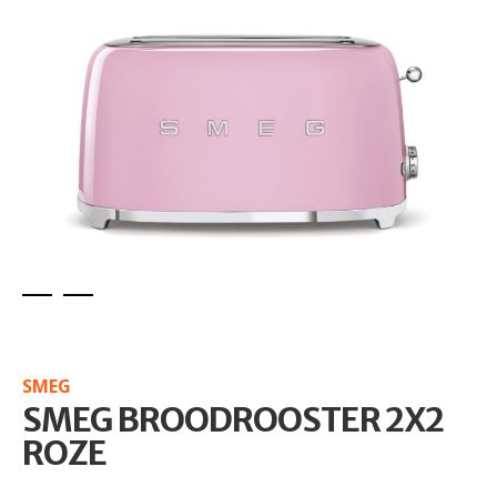
Skip
to
the
SMEG
beginning
SMEG BROODROOSTER 2X2
of
the
ROZE
images
gallery