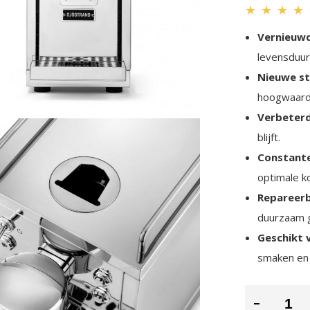
★
★
★
★
Vernieuwd
levensduur
Nieuwe st
hoogwaardi
Verbeter
blijft.
Constant
optimale k
Repareerb
duurzaam g
Geschikt 
smaken en 