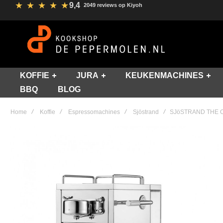
★
★
★
★
★
9,4
2049 reviews op Kiyoh
KOFFIE
JURA
KEUKENMACHINES
BBQ
BLOG
Home
Koffie
Espressomachines
Sjöstrand
SJöSTRAND THE O
Skip
to
the
end
of
the
images
gallery