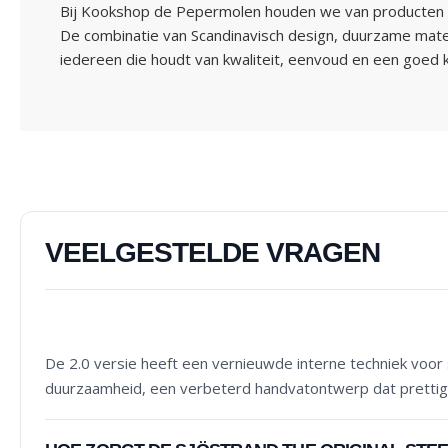
Bij Kookshop de Pepermolen houden we van producten die m
De combinatie van Scandinavisch design, duurzame mater
iedereen die houdt van kwaliteit, eenvoud en een goed k
VEELGESTELDE VRAGEN
WAT IS HET VERSCHIL TUSSEN DE SJÖSTRAND THE
De 2.0 versie heeft een vernieuwde interne techniek voor
duurzaamheid, een verbeterd handvatontwerp dat prettiger