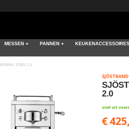
MESSEN
PANNEN
KEUKENACCESSOIRE
RIGINAL STEEL 2.0
SJÖSTRAND
SJÖST
2.0
snel uit voo
€ 425