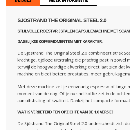
DETAILS
MEER INFORMATIE
SJÖSTRAND THE ORIGINAL STEEL 2.0
STIJLVOLLE ROESTVRIJSTALEN CAPSULEMACHINE MET SCAND
DAGELIJKSE KOFFIEMOMENTEN MET KARAKTER.
De Sjöstrand The Original Steel 2.0 combineert strak S
krachtige, tijdloze uitstraling die prachtig past in zowe
terwijl de hoogwaardige afwerking direct laat zien dat k
machine en biedt betere prestaties, meer gebruiksgema
Met deze machine zet je eenvoudig espresso of lungo me
moment van de dag. Of je nu snel koffie zet in de ocht
aan uitstraling of kwaliteit. Dankzij het compacte formaa
WAT IS VERBETERD TEN OPZICHTE VAN DE 1.0 VERSIE?
De Sjöstrand The Original Steel 2.0 onderscheidt zich du