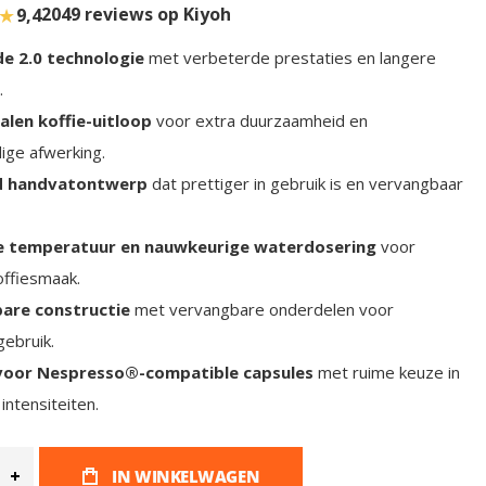
★
2049 reviews op Kiyoh
9,4
e 2.0 technologie
met verbeterde prestaties en langere
.
alen koffie-uitloop
voor extra duurzaamheid en
ge afwerking.
d handvatontwerp
dat prettiger in gebruik is en vervangbaar
e temperatuur en nauwkeurige waterdosering
voor
offiesmaak.
are constructie
met vervangbare onderdelen voor
ebruik.
voor Nespresso®-compatible capsules
met ruime keuze in
intensiteiten.
IN WINKELWAGEN