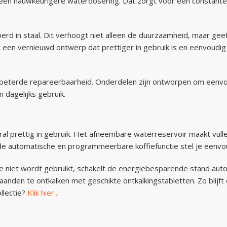
een nauwkeurigere waterdosering. Dat zorgt voor een constante
voerd in staal. Dit verhoogt niet alleen de duurzaamheid, maar ge
 een vernieuwd ontwerp dat prettiger in gebruik is en eenvoudig
 verbeterde repareerbaarheid. Onderdelen zijn ontworpen om een
 dagelijks gebruik.
ral prettig in gebruik. Het afneembare waterreservoir maakt vulle
j de automatische en programmeerbare koffiefunctie stel je eenvou
 niet wordt gebruikt, schakelt de energiebesparende stand auto
den te ontkalken met geschikte ontkalkingstabletten. Zo blijft de
llectie?
Klik hier...