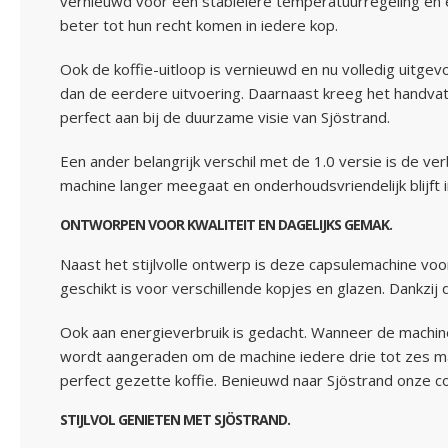
vernieuwd voor een stabielere temperatuurregeling en 
beter tot hun recht komen in iedere kop.
Ook de koffie-uitloop is vernieuwd en nu volledig uitge
dan de eerdere uitvoering. Daarnaast kreeg het handvat
perfect aan bij de duurzame visie van Sjöstrand.
Een ander belangrijk verschil met de 1.0 versie is de
machine langer meegaat en onderhoudsvriendelijk blijft in
ONTWORPEN VOOR KWALITEIT EN DAGELIJKS GEMAK.
Naast het stijlvolle ontwerp is deze capsulemachine voo
geschikt is voor verschillende kopjes en glazen. Dankzi
Ook aan energieverbruik is gedacht. Wanneer de machine
wordt aangeraden om de machine iedere drie tot zes maan
perfect gezette koffie. Benieuwd naar Sjöstrand onze co
STIJLVOL GENIETEN MET SJÖSTRAND.