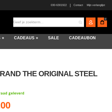
|
030-6301922
Contact
Mijn verlanglijst
0
MIJN ACCO
S
CADEAUS
SALE
CADEAUBON
RAND THE ORIGINAL STEEL
rraad geleverd
,00