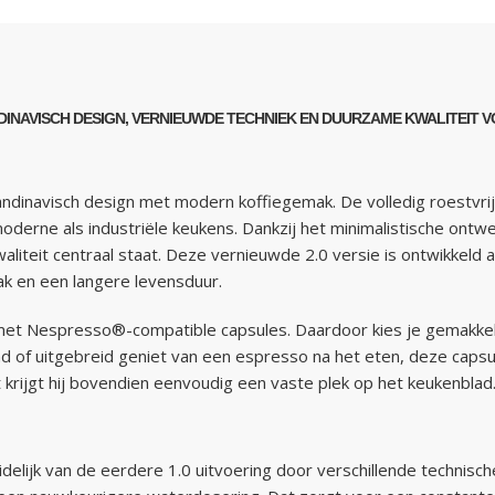
INAVISCH DESIGN, VERNIEUWDE TECHNIEK EN DUURZAME KWALITEIT V
candinavisch design met modern koffiegemak. De volledig roestvri
l moderne als industriële keukens. Dankzij het minimalistische ontw
waliteit centraal staat. Deze vernieuwde 2.0 versie is ontwikkeld
k en een langere levensduur.
t Nespresso®-compatible capsules. Daardoor kies je gemakkelijk
end of uitgebreid geniet van een espresso na het eten, deze ca
t krijgt hij bovendien eenvoudig een vaste plek op het keukenblad
idelijk van de eerdere 1.0 uitvoering door verschillende technisch