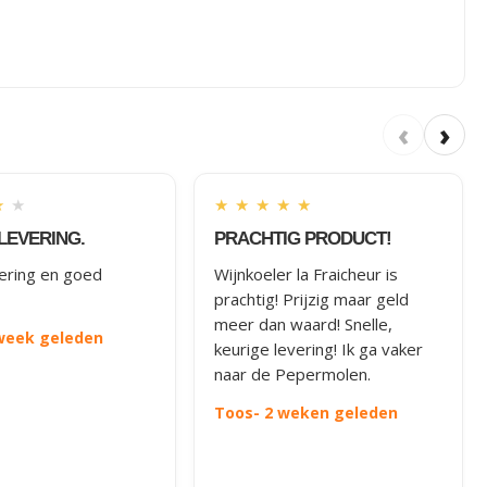
‹
›
★
★
★
★
★
★
★
LEVERING.
PRACHTIG PRODUCT!
vering en goed
Wijnkoeler la Fraicheur is
prachtig! Prijzig maar geld
meer dan waard! Snelle,
 week geleden
keurige levering! Ik ga vaker
naar de Pepermolen.
Toos
- 2 weken geleden