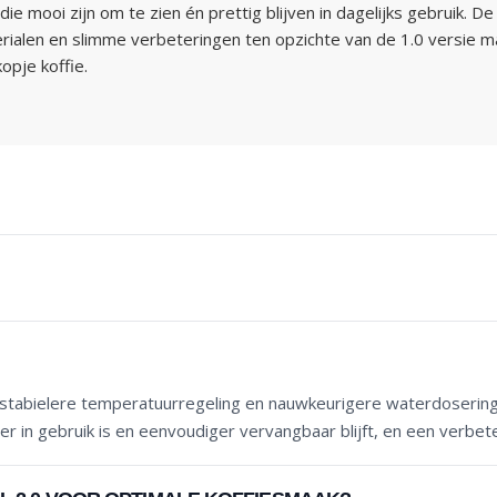
ooi zijn om te zien én prettig blijven in dagelijks gebruik. De S
ialen en slimme verbeteringen ten opzichte van de 1.0 versie ma
opje koffie.
 ORIGINAL STEEL 2.0 EN DE 1.0 VERSIE?
 stabielere temperatuurregeling en nauwkeurigere waterdosering, 
 in gebruik is en eenvoudiger vervangbaar blijft, en een verbe