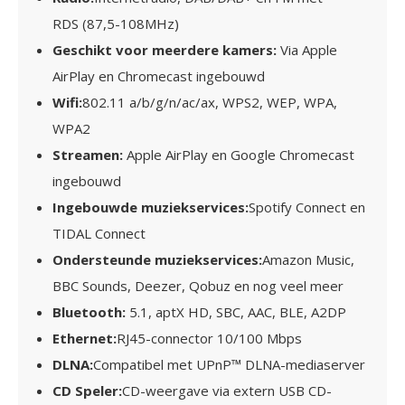
RDS
(87,5-108MHz)
Geschikt voor meerdere kamers
:
Via Apple
AirPlay
en Chromecast
ingebouwd
Wifi
:
802.11 a/b/g/n/ac/ax,
WPS2, WEP, WPA,
WPA2
Streamen
:
Apple AirPlay
en
Google Chromecast
ingebouwd
Ingebouwde muziekservices
:
Spotify Connect en
TIDAL Connect
Ondersteunde muziekservices
:
Amazon Music,
BBC Sounds, Deezer, Qobuz en nog veel meer
Bluetooth
:
5.1, aptX HD, SBC, AAC, BLE, A2DP
Ethernet
:
RJ45-connector
10/100 Mbps
DLNA
:
Compatibel met UPnP™ DLNA-mediaserver
CD Speler
:
CD-weergave via extern
USB CD-