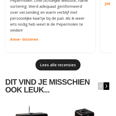
Pepermolen. Overzichtelijke website, ruime
Joke
-
sortering. Werd adequaat geïnformeerd
over verzending en warm verblijf met
persoonlijke kaartje bij de pan. Als ik weer
iets nodig heb weet ik de Pepermolen te
vinden!
Anne
- Gisteren
Lees alle recensies
DIT VIND JE MISSCHIEN
‹
›
OOK LEUK...