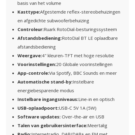
basis van het volume
Kasttype
:
Afgestemde reflex-stereobehuizingen
en afgedichte subwooferbehuizing
Controleur
:
Ruark RotoDial-besturingssysteem
Afstandsbediening
:
RotoDial BT LE oplaadbare
afstandsbediening
Weergave
:
4" kleuren-TFT met hoge resolutie
Voorinstellingen
:
20 Globale voorinstellingen
App-controle
:
Via Spotify,
BBC Sounds en meer
Automatische stand-by
:
Instelbare
energiebesparende modus
Instelbare ingangsniveaus
:
Line-in en optisch
USB-oplaadpoort
:
USB-C
5V 1A (5W)
Software updates
:
Over-the-air
en USB
Talen van gebruikersinterface
:
Meertalig
Radio
:
Internetradio, DAB/DAB+ en FM met