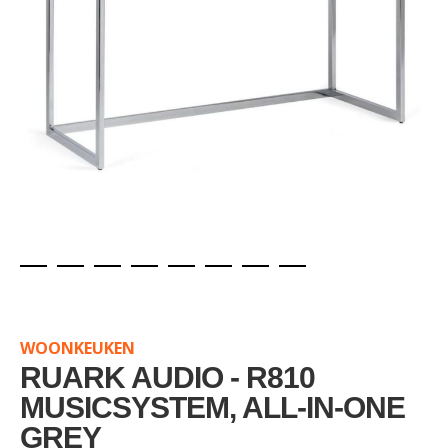
Skip
to
the
WOONKEUKEN
beginning
of
RUARK AUDIO - R810
the
MUSICSYSTEM, ALL-IN-ONE
images
GREY
gallery