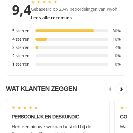
★
★
★
★
★
9,4
Gebaseerd op 2049 beoordelingen van Kiyoh
Lees alle recensies
5 sterren
80%
4 sterren
16%
3 sterren
4%
2 sterren
0%
1 sterren
0%
‹
›
WAT KLANTEN ZEGGEN
★
★
★
★
★
★
★
PERSOONLIJK EN DESKUNDIG
GOED
Heb een nieuwe wokpan besteld bij de
Wat le