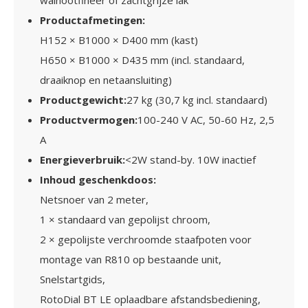
walnootfineer of zachtgrijze lak
Productafmetingen
:
H152 × B1000 × D400 mm (kast)
H650 × B1000 × D435 mm (incl. standaard,
draaiknop en netaansluiting)
Productgewicht
:
27 kg
(30,7 kg incl. standaard)
Productvermogen
:
100-240 V AC, 50-60 Hz, 2,5
A
Energieverbruik
:
<2W stand-by. 10W inactief
Inhoud geschenkdoos
:
Netsnoer van 2 meter
,
1 × standaard van gepolijst chroom
,
2 × gepolijste verchroomde staafpoten voor
montage van R810 op bestaande unit
,
Snelstartgids
,
RotoDial BT LE oplaadbare afstandsbediening
,