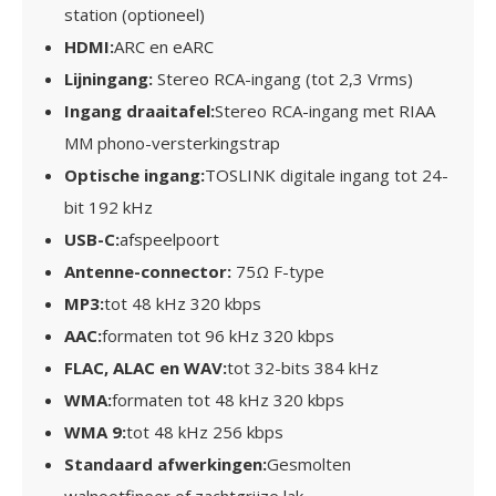
station (optioneel)
HDMI
:
ARC en eARC
Lijningang
:
Stereo RCA-ingang (tot 2,3 Vrms)
Ingang draaitafel
:
Stereo RCA-ingang met RIAA
MM phono-versterkingstrap
Optische ingang
:
TOSLINK digitale ingang
tot 24-
bit 192 kHz
USB-C
:
afspeelpoort
Antenne-connector
:
75Ω F-type
MP3
:
tot 48 kHz 320 kbps
AAC
:
formaten tot 96 kHz 320 kbps
FLAC, ALAC en WAV
:
tot 32-bits 384 kHz
WMA
:
formaten tot 48 kHz 320 kbps
WMA 9
:
tot 48 kHz 256 kbps
Standaard afwerkingen
:
Gesmolten