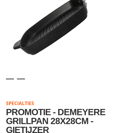
Skip
to
the
SPECIALTIES
beginning
of
PROMOTIE - DEMEYERE
the
GRILLPAN 28X28CM -
images
GIETIJZER
gallery