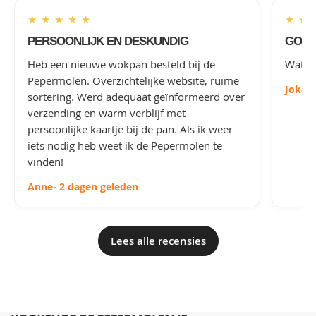
★
★
★
★
★
★
★
PERSOONLIJK EN DESKUNDIG
GOED
Heb een nieuwe wokpan besteld bij de
Wat le
Pepermolen. Overzichtelijke website, ruime
Joke
-
sortering. Werd adequaat geïnformeerd over
verzending en warm verblijf met
persoonlijke kaartje bij de pan. Als ik weer
iets nodig heb weet ik de Pepermolen te
vinden!
Anne
- 2 dagen geleden
Lees alle recensies