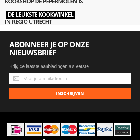
KOOKSHOP DE PEPERMOLEN IS
DE LEUKSTE KOOKWINKEL
IN REGIO UTRECHT
ABONNEER JE OP ONZE
NIEUWSBRIEF
Krijg de laatste aanbiedingen als eerste
Krijg
de
laatste
INSCHRIJVEN
aanbiedingen
als
eerste