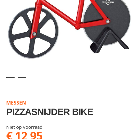
Skip
to
the
MESSEN
beginning
of
PIZZASNIJDER BIKE
the
images
Niet op voorraad
gallery
€ 12,95