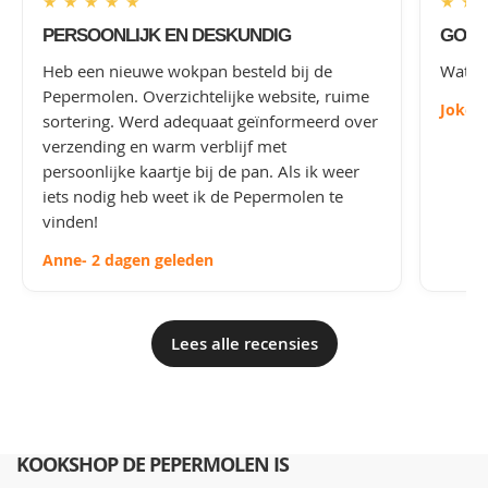
★
★
★
★
★
★
★
PERSOONLIJK EN DESKUNDIG
GOED
Heb een nieuwe wokpan besteld bij de
Wat le
Pepermolen. Overzichtelijke website, ruime
Joke
-
sortering. Werd adequaat geïnformeerd over
verzending en warm verblijf met
persoonlijke kaartje bij de pan. Als ik weer
iets nodig heb weet ik de Pepermolen te
vinden!
Anne
- 2 dagen geleden
Lees alle recensies
KOOKSHOP DE PEPERMOLEN IS