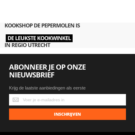
KOOKSHOP DE PEPERMOLEN IS
DE LEUKSTE KOOKWINKEL
IN REGIO UTRECHT
ABONNEER JE OP ONZE
NIEUWSBRIEF
Krijg de laatste aanbiedingen als eerste
Krijg
de
laatste
INSCHRIJVEN
aanbiedingen
als
eerste