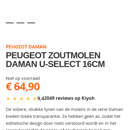
Skip
to
the
PEUGEOT DAMAN
beginning
of
PEUGEOT ZOUTMOLEN
the
DAMAN U-SELECT 16CM
images
gallery
Niet op voorraad
€ 64,90
★
★
★
★
★
2049 reviews op Kiyoh
9,4
De sobere, strakke lijnen van de molens in de serie Daman
bieden totale transparantie. Ze hebben geen as, zodat het
esthetische design door niets verstoord wordt en in het