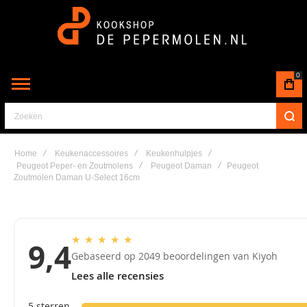
0
Zoeken
Home
Keukenaccessoires
Keukenhulpjes
Peugeot Peper- en Zoutmolens
Peugeot Daman
Peugeot
Zoutmolen Daman U-Select 16cm
★
★
★
★
★
9,4
Gebaseerd op 2049 beoordelingen van Kiyoh
Lees alle recensies
5 sterren